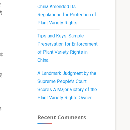
业
China Amended Its
的
Regulations for Protection of
Plant Variety Rights
Tips and Keys: Sample
Preservation for Enforcement
、
of Plant Variety Rights in
律
China
A Landmark Judgment by the
授
Supreme People’s Court
Scores A Major Victory of the
Plant Variety Rights Owner
等
Recent Comments