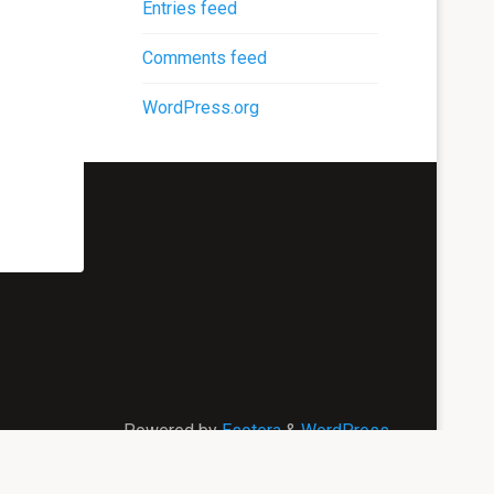
Entries feed
Comments feed
WordPress.org
Powered by
Esotera
&
WordPress
.