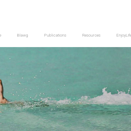
e
Blawg
Publications
Resources
EnjoyLif