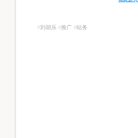
#
刘胡乐
#
推广
#
站务