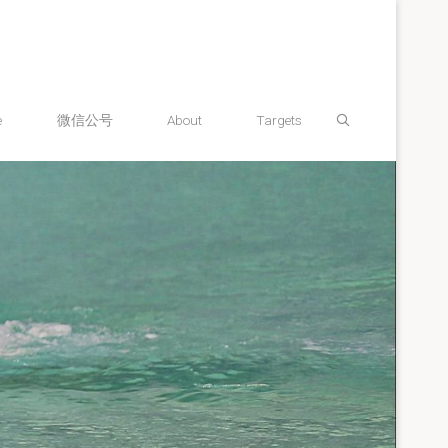
Search
e
微信公号
About
Targets