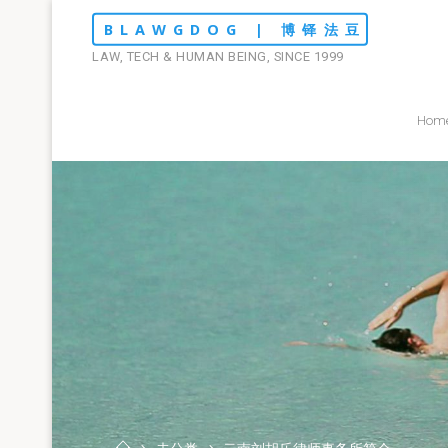
Skip
BLAWGDOG | 博铎法豆
to
LAW, TECH & HUMAN BEING, SINCE 1999
content
Hom
Home