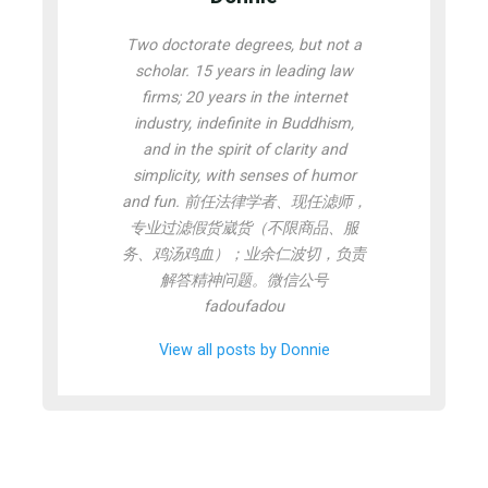
Two doctorate degrees, but not a
scholar. 15 years in leading law
firms; 20 years in the internet
industry, indefinite in Buddhism,
and in the spirit of clarity and
simplicity, with senses of humor
and fun. 前任法律学者、现任滤师，
专业过滤假货崴货（不限商品、服
务、鸡汤鸡血）；业余仁波切，负责
解答精神问题。微信公号
fadoufadou
View all posts by Donnie