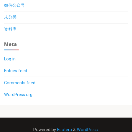
微信公众号
未分类
资料库
Meta
Log in
Entries feed
Comments feed
WordPress.org
Powered by
Esotera
&
WordPress
.