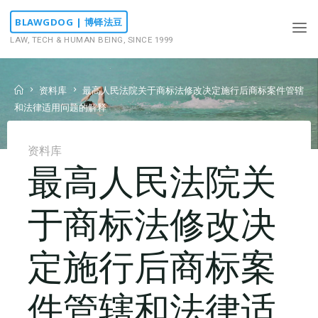
Skip
BLAWGDOG | 博铎法豆
to
LAW, TECH & HUMAN BEING, SINCE 1999
content
Home
资料库
最高人民法院关于商标法修改决定施行后商标案件管辖
和法律适用问题的解释
资料库
最高人民法院关
于商标法修改决
定施行后商标案
件管辖和法律适