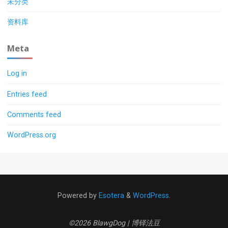
未分类
资料库
Meta
Log in
Entries feed
Comments feed
WordPress.org
Powered by
Esotera
&
WordPress
.
©2026 BlawgDog | 博铎法豆