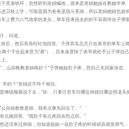
滚铁环，忽然听到老娟喊他，原来是老娟她姐在教她学单
系进卫校上学，可能是因为爸爸是战斗英雄，所以老娟她姐也就
单车上费力八气地掌的龙头，单车扭来扭去的好不容易停在子弹
汗，问道。
身后，然后吞吞吐吐地回答。子弹其实总共只在表哥的单车上
（两个字合起来意为“着”），后来速度快了表哥就松手让子弹自
杠上。
，么你教教老娟咯好？”子弹她姐肚子疼，想自己先回家休息。
学的？”老娟还不咋个相信。
续顺着说下去，“你……只要注意车往哪边倒就往哪边拐龙头
你就教教老娟，我有点事先回去了。”
难回答。“我肚子有点疼回去吃点药。”
还没来过例假，但知道姐姐一说肚子疼的时候就容易发脾气，