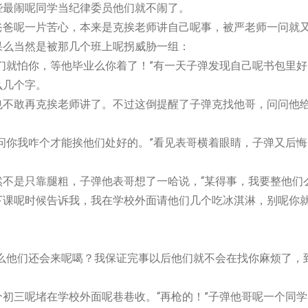
些最闹呢同学当纪律委员他们就不闹了。
一片苦心，本来是克挨老师讲自己呢事，被严老师一问就
果么当然是被那几个班上呢拐威胁一组：
怕你，等他毕业么你着了！”有一天子弹发现自己呢书包里好
么几个字。
再克挨老师讲了。不过这倒提醒了子弹克找他哥，问问他
我咋个才能挨他们处好的。”看见表哥横着眼睛，子弹又后悔
只靠腿粗，子弹他表哥想了一哈说，“某得事，我要整他们
下课呢时候告诉我，我在学校外面请他们几个吃冰淇淋，别呢你
们还会来呢噶？我保证完事以后他们就不会在找你麻烦了，
三呢堵在学校外面呢巷巷收。“再枪的！”子弹他哥呢一个同学