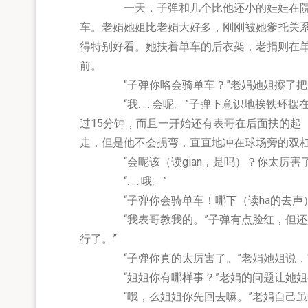
一天，子弹和几个比他还小的娃娃在院子里
车。老娟她姐比老娟大好多，刚刚被她爹托关
得特别好看。她扶着单车的后衣架，老捐则在
前。
“子弹你咯会骑单车？”老娟她姐擦了把
“我……会呢。”子弹下意识地挨铁环摆在
过15分钟，而且一开始还有表哥在后面扶的起
走，但是他不会拐弯，直直地冲在球场旁的双
“会呢该（读gian，是吗）？你太厉害了
“……哦。”
“子弹你会骑单车！哪下（读ha的去声）
“我表哥教我的。”子弹有点脸红，但还是继
行了。”
“子弹你真的太厉害了。”老娟她姐说，“么
“姐姐你有哪样事？”老娟的问题让她姐有点
“哦，么姐姐你先回去嘛。”老娟自己虽然