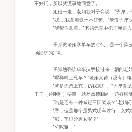
不好玩，所以就懂事地同意了。
姐姐一走，老娟就对子弹说：“子弹，你先
“我……我拿着铁环不好骑。”笨蛋子弹找
“我帮你拿着。”老娟无意中把子弹逼入
子弹教老娟学单车的时代，是一个风云变幻
场经济的冲动。
子弹勉强唉单车扶手接过来，朝的老娟笑了一
“哪样叫上死车？”老娟某得（没有）概
“就是先跨上克，仿我志种。”子弹看见老
干干（通刚刚）要蹬，就差点掼翻的，还好脚
“咯是还有一种喊蹬三国架该？”老娟问
“恩，但是那个是男式呢车才行，女式就某
“哦，车也分男女呢？”
“分呢嘛！”