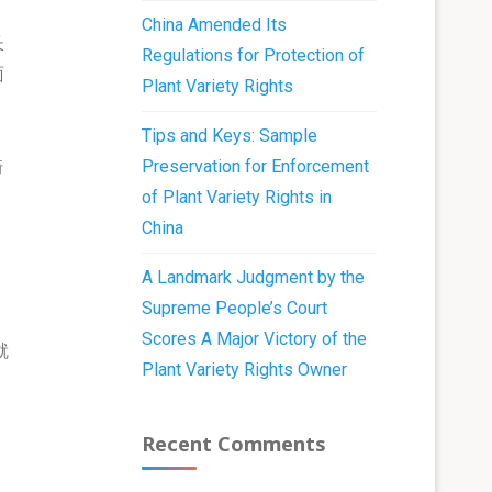
China Amended Its
长
Regulations for Protection of
面
Plant Variety Rights
Tips and Keys: Sample
Preservation for Enforcement
骑
of Plant Variety Rights in
己
China
A Landmark Judgment by the
Supreme People’s Court
Scores A Major Victory of the
就
Plant Variety Rights Owner
Recent Comments