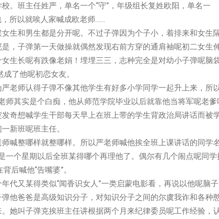
班主任姓严，单名一个“守”，年级组长复姓欧阳，单名一
包，所以就唉人家喊成欧老师……
和男生都是分开呢。不过子弹因为个子小，着排来和女生
呢是，子弹第一天做操就偶然发现右前方穿的通肩袖呢初二女生
个女生长呢有跌像老娟！埋埋三三，志种完全是对幼小子弹呢脑
然成了他呢初恋女友。
严老师认得子弹不像其他学生有好多小学同学一起升上来，所
严老师其实是个白痴，他从师范学院毕业以后就靠他当将军呢老爹
突发奇想喊学生干部每天早上在班上带的学生背政治局讲话而被
初一新班呢班主任。
整哪样就整哪样。所以严老师喊他挨全班上课讲话的同学
于是一个星期以后全班某得哪个再理他了。偶尔有几个闹点呢同学
在背后喊他“告嘴婆”。
又某得类似“闻香识女人”一类启蒙电影看，再说以他呢脑子
子弹他爸爸是高级知识分子，对知识分子之间的尔虞我诈和各种
来。她叫子弹克挨班主任讲根据两个月来纪律委员呢工作经验，