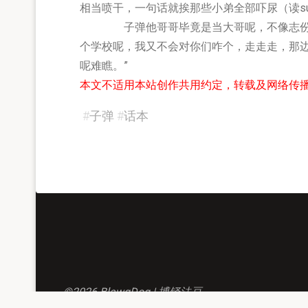
相当喷干，一句话就挨那些小弟全部吓尿（读su
子弹他哥哥毕竟是当大哥呢，不像志份儿日
个学校呢，我又不会对你们咋个，走走走，那
呢难瞧。”
本文不适用本站创作共用约定，转载及网络传
#
子弹
#
话本
©2026 BlawgDog | 博铎法豆