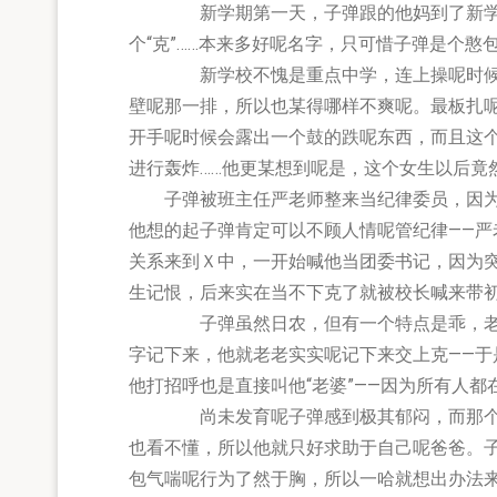
新学期第一天，子弹跟的他妈到了新学校。
个“克”……本来多好呢名字，只可惜子弹是个憨
新学校不愧是重点中学，连上操呢时候女生
壁呢那一排，所以也某得哪样不爽呢。最板扎
开手呢时候会露出一个鼓的跌呢东西，而且这
进行轰炸……他更某想到呢是，这个女生以后竟
子弹被班主任严老师整来当纪律委员，因为
他想的起子弹肯定可以不顾人情呢管纪律——
关系来到Ｘ中，一开始喊他当团委书记，因为
生记恨，后来实在当不下克了就被校长喊来带
子弹虽然日农，但有一个特点是乖，老师喊
字记下来，他就老老实实呢记下来交上克——
他打招呼也是直接叫他“老婆”——因为所有人都
尚未发育呢子弹感到极其郁闷，而那个年代
也看不懂，所以他就只好求助于自己呢爸爸。
包气喘呢行为了然于胸，所以一哈就想出办法