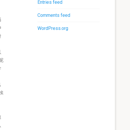
Entries feed
Comments feed
隔
伸
WordPress.org
袋
以
呢
学
名
挨
憨
认