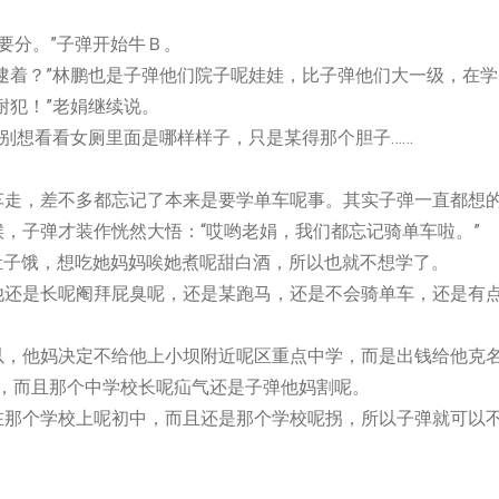
分。”子弹开始牛Ｂ。
？”林鹏也是子弹他们院子呢娃娃，比子弹他们大一级，在学
耐犯！”老娟继续说。
想看看女厕里面是哪样样子，只是某得那个胆子……
差不多都忘记了本来是要学单车呢事。其实子弹一直都想
，子弹才装作恍然大悟：“哎哟老娟，我们都忘记骑单车啦。”
子饿，想吃她妈妈唉她煮呢甜白酒，所以也就不想学了。
长呢阉拜屁臭呢，还是某跑马，还是不会骑单车，还是有
妈决定不给他上小坝附近呢区重点中学，而是出钱给他克
，而且那个中学校长呢疝气还是子弹他妈割呢。
学校上呢初中，而且还是那个学校呢拐，所以子弹就可以
。