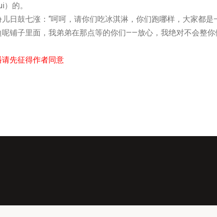
i）的。
鼓七涨：“呵呵，请你们吃冰淇淋，你们跑哪样，大家都是
边呢铺子里面，我弟弟在那点等的你们——放心，我绝对不会整你
播请先征得作者同意