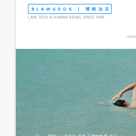
Skip
BLAWGDOG | 博铎法豆
to
LAW, TECH & HUMAN BEING, SINCE 1999
content
Hom
Home