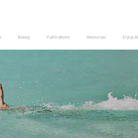
e
Blawg
Publications
Resources
EnjoyLif