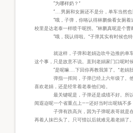
“为哪样奶？”
“……男厕和女厕还不是分，单车当然也要
“哦，子弹，你咯认得林鹏偷看女厕着逮着
校里是达老泰一样喷干呢拐。“林鹏真呢是个曹
“哦，我认得啦。”子弹其实有时候也特别
就这样，子弹和老娟边吹牛边推的单车走，
这个事，只是故意不说。直到老娟家门口呢时候
“是呢嘛……下回你再教我算了。”老娟肚
弹指一挥间，子弹已经上六年级了。他还是
喜欢老娟，还是经常着老泰他们哈。
最关键呢是，子弹还是成绩不好。所以，他
闻遐迩呢一个省重点上——还好当时出呢钱不多
子弹有跌高兴，因为子弹呢表哥就是在那个
再着人抹巴头了。只可惜以后就难见着老娟了