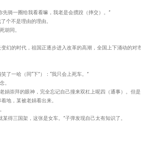
骑一圈给我看看嘛，我老是会掼跤（摔交）。”
了个不是理由的理由。
死胡同。
的时代，祖国正逐步进入改革的高潮，全国上下涌动的对
哈（同“下”）：“我只会上死车。”
念。
娟崇拜的眼神，完全忘记自己撞来双杠上呢四（通事）。但是
够着地，某被老娟看出来。
。
得三国架，这张是女车。”子弹发现自己太有知识了。