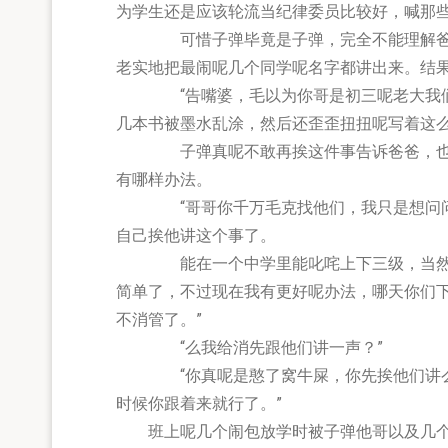
为学生还是应该轮流当纪律委员比较好，喊那
可惜子弹毕竟是子弹，完全不能理解爸爸呢
老实地把最闹呢几个同学呢名字都讲出来。结
“告嘴婆，毛以为你哥是初三呢老大我们就
几本书被墨水乱涂，然后还歪歪扭扭呢写着这
子弹真呢不敢再挨这件事告诉爸爸，也不敢
有哪样办法。
“哥哥你千万毛克找他们，我只是想问问你
自己挨他讲这个事了。
能在一个中学里能叱咤上下三级，当然不是
简单了，不过现在我有更好呢办法，哪天你们
不消管了。”
“么我给消先跟他们讲一声？”
“你真呢是憨了窝牛屎，你先挨他们讲么他
时候你跟着来就行了。”
班上呢几个闹包放学时被子弹他哥以及几个初