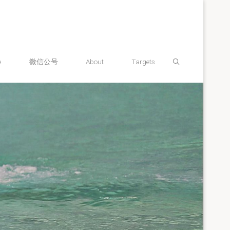
Search
e
微信公号
About
Targets