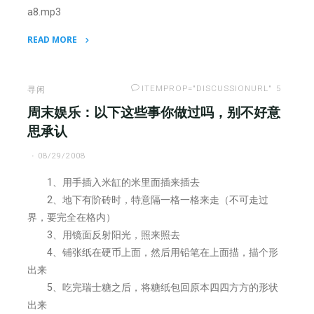
a8.mp3
READ MORE
"躲
猫
猫
ITEMPROP="DISCUSSIONURL"
5
寻闲
和
周末娱乐：以下这些事你做过吗，别不好意
瞎
思承认
子
08/29/2008
摸
鱼"
1、用手插入米缸的米里面插来插去
2、地下有阶砖时，特意隔一格一格来走（不可走过
界，要完全在格内）
3、用镜面反射阳光，照来照去
4、铺张纸在硬币上面，然后用铅笔在上面描，描个形
出来
5、吃完瑞士糖之后，将糖纸包回原本四四方方的形状
出来