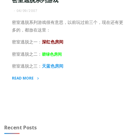
密室逃脱系列游戏
戏：
04/09/2007
大
家
密室逃脱系列游戏很有意思，以前玩过前三个，现在还有更
来
多的，都放在这里：
找
茬"
密室逃脱之一：
深红色房间
密室逃脱之二：
碧绿色房间
密室逃脱之三：
天蓝色房间
READ MORE
"密
室
逃
脱
系
列
Recent Posts
游
戏"