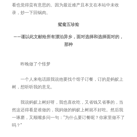
看也觉得蛮有意思的。因为最近难产且本文在本站中未收
录，炒一下回锅肉。
鸳鸯五珍烩
——谨以此文献给所有漂泊异乡，面对选择和选择面对的，
那种
昨晚做了个怪梦
一个人来电话跟我说他要找个馆子订餐，订的是蚂蚁上
树，想听听我的意见。
我说蚂蚁上树好呀，我也喜欢吃，又省钱又省事的，当
然这还得看是谁做的，我妈做的蚂蚁上树就不好吃。然后我
一琢磨，又顺嘴多问一句：“为什么要订餐呢？你家里做不了
吗？”