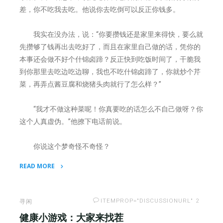
差，你不吃我去吃。他说你去吃倒可以反正你钱多。
我实在没办法，说：“你要攒钱还是家里来得快，要么就
先攒够了钱再出去吃好了，而且在家里自己做的话，凭你的
本事还会做不好个什锦卤蹄？反正快到吃饭时间了，干脆我
到你那里去吃边吃边聊，我也不吃什锦卤蹄了，你就炒个芹
菜，再弄点酱豆腐和烧猪头肉就行了怎么样？”
“我才不做这种菜呢！你真要吃的话怎么不自己做呀？你
这个人真虚伪。”他撩下电话前说。
你说这个梦奇怪不奇怪？
READ MORE
"鸳
鸯
五
ITEMPROP="DISCUSSIONURL"
2
寻闲
珍
健康小游戏：大家来找茬