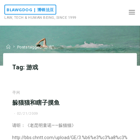
Skip
BLAWGDOG | 博铎法豆
to
LAW, TECH & HUMAN BEING, SINCE 1999
content
Home
Posts tagged "游戏"
Tag:
游戏
寻闲
躲猫猫和瞎子摸鱼
02/21/2009
请听：《老昆明童谣——躲猫猫》
http://bbs.chntt.com/upload/GE/3.%b6%e3%c3%a8%c3%