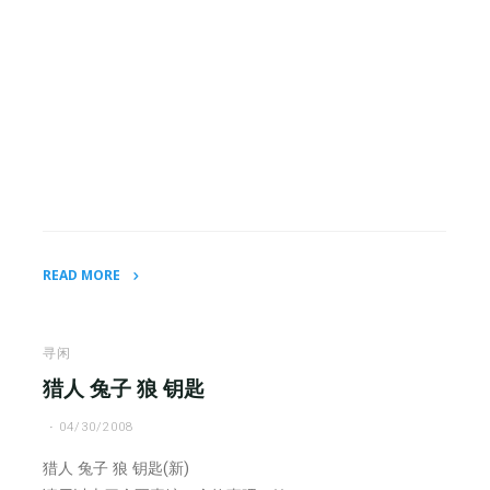
READ MORE
"周
末
游
寻闲
戏：
猎人 兔子 狼 钥匙
找
04/30/2008
星
星"
猎人 兔子 狼 钥匙(新)