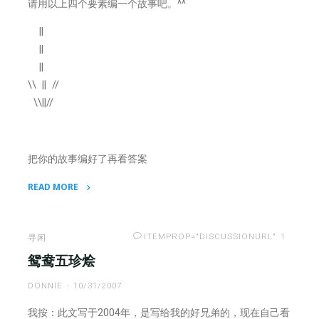
请用以上四个要素编一个故事吧。^^
||
||
||
\\ || //
\\||//
把你的故事编好了再看答案
READ MORE
"猎
人
兔
ITEMPROP="DISCUSSIONURL"
1
寻闲
子
鸳鸯五珍烩
狼
DONNIE
10/31/2007
钥
匙"
我按：此文写于2004年，是写给我的好兄弟的，现在自己看