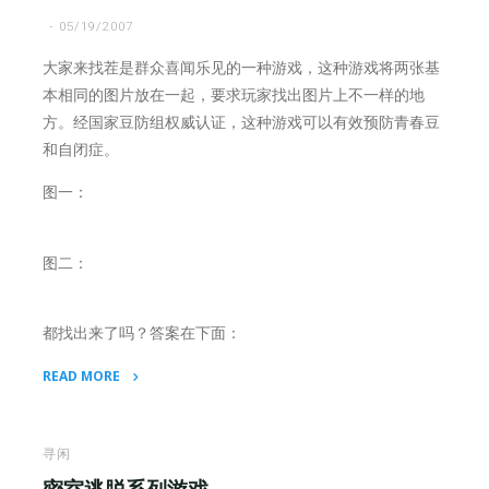
烩"
05/19/2007
大家来找茬是群众喜闻乐见的一种游戏，这种游戏将两张基
本相同的图片放在一起，要求玩家找出图片上不一样的地
方。经国家豆防组权威认证，这种游戏可以有效预防青春豆
和自闭症。
图一：
图二：
都找出来了吗？答案在下面：
READ MORE
"健
康
小
寻闲
游