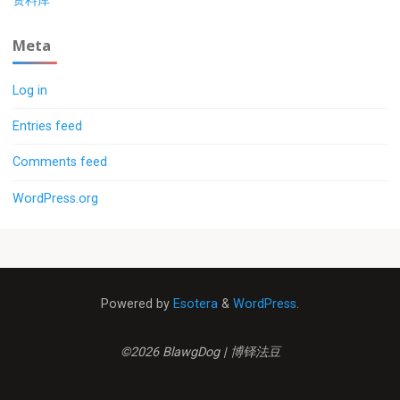
资料库
Meta
Log in
Entries feed
Comments feed
WordPress.org
Powered by
Esotera
&
WordPress
.
©2026 BlawgDog | 博铎法豆