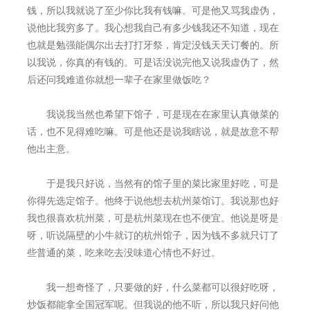
钱，所以我就说了至少你比我有钱嘛。可是他又骂我虚伪，
说他比我穷多了。我心想我自己有多少钱我还不知道，现在
也就是勉强能偶尔出去打打牙祭，肯定没钱天天订餐的。所
以我说，你真的有钱的。可是话没说完他又说我虚伪了，然
后还问我难道你就想一辈子在家里做饭吃？
我说我当然也希望下馆子，可是现在在家里认真做菜的
话，也不见得难吃嘛。可是他还是说我瞎说，就是故意不帮
他出主意。
于是我只好说，当然有的馆子里的菜比家里好吃，可是
你得先选定馆子。他终于说他想去杭州菜馆订。我说那也好
我也很喜欢杭州菜，可是杭州菜现在也不便宜。他说是呀是
呀，听说隔壁的小牛就订的杭州馆子，因为钱不多就只订了
些普通的菜，吃来吃去没味道心情也不好过。
我一想奇怪了，只要做的好，什么菜都可以很好吃呀，
炒饭都能拿全国冠军呢。但我说的他不听，所以我只好问他