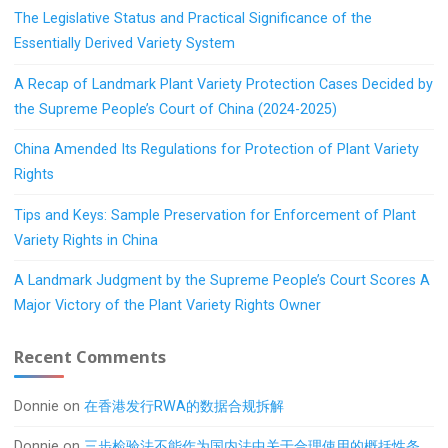
The Legislative Status and Practical Significance of the
Essentially Derived Variety System
A Recap of Landmark Plant Variety Protection Cases Decided by
the Supreme People’s Court of China (2024-2025)
China Amended Its Regulations for Protection of Plant Variety
Rights
Tips and Keys: Sample Preservation for Enforcement of Plant
Variety Rights in China
A Landmark Judgment by the Supreme People’s Court Scores A
Major Victory of the Plant Variety Rights Owner
Recent Comments
Donnie
on
在香港发行RWA的数据合规拆解
Donnie
on
三步检验法不能作为国内法中关于合理使用的概括性条