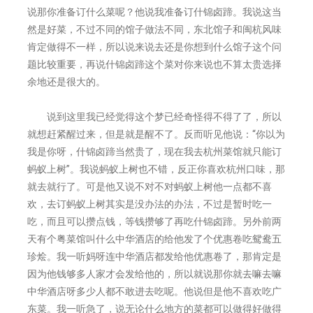
说那你准备订什么菜呢？他说我准备订什锦卤蹄。我说这当
然是好菜，不过不同的馆子做法不同，东北馆子和闽杭风味
肯定做得不一样，所以说来说去还是你想到什么馆子这个问
题比较重要，再说什锦卤蹄这个菜对你来说也不算太贵选择
余地还是很大的。
说到这里我已经觉得这个梦已经奇怪得不得了了，所以
就想赶紧醒过来，但是就是醒不了。反而听见他说：“你以为
我是你呀，什锦卤蹄当然贵了，现在我去杭州菜馆就只能订
蚂蚁上树”。我说蚂蚁上树也不错，反正你喜欢杭州口味，那
就去就行了。可是他又说不对不对蚂蚁上树他一点都不喜
欢，去订蚂蚁上树其实是没办法的办法，不过是暂时吃一
吃，而且可以攒点钱，等钱攒够了再吃什锦卤蹄。另外前两
天有个粤菜馆叫什么中华酒店的给他发了个优惠卷吃鸳鸯五
珍烩。我一听妈呀连中华酒店都发给他优惠卷了，那肯定是
因为他钱够多人家才会发给他的，所以就说那你就去嘛去嘛
中华酒店呀多少人都不敢进去吃呢。他说但是他不喜欢吃广
东菜。我一听急了，说无论什么地方的菜都可以做得好做得