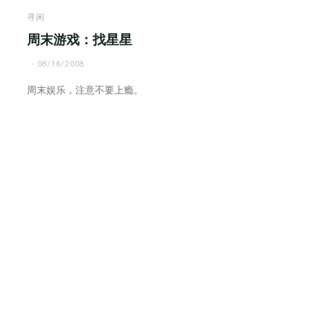
末
娱
寻闲
乐：
周末游戏：找星星
以
08/16/2008
下
这
周末娱乐，注意不要上瘾。
些
事
你
做
过
吗，
别
不
好
意
思
承
认"