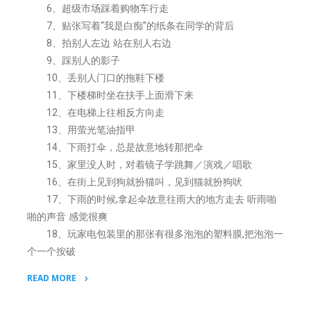
6、超级市场踩着购物车行走
7、贴张写着“我是白痴”的纸条在同学的背后
8、拍别人左边 站在别人右边
9、踩别人的影子
10、丢别人门口的拖鞋下楼
11、下楼梯时坐在扶手上面滑下来
12、在电梯上往相反方向走
13、用萤光笔油指甲
14、下雨打伞，总是故意地转那把伞
15、家里没人时，对着镜子学跳舞／演戏／唱歌
16、在街上见到狗就扮猫叫，见到猫就扮狗吠
17、下雨的时候,拿起伞故意往雨大的地方走去 听雨啪
啪的声音 感觉很爽
18、玩家电包装里的那张有很多泡泡的塑料膜,把泡泡一
个一个按破
READ MORE
"周