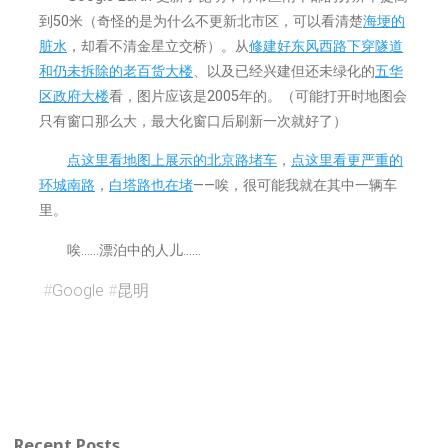
到50米（奇怪的是为什么不更新北市区，可以看清楚
海埂的
脏水
，却看不清金星立交桥）。从
修建好东风西路下穿隧道
和仍未拆除的老百货大楼
、以及已经兴建但还未绿化的
五华
区政府大楼
看，图片应该是2005年的。（可能打开时地图会
只有窗口那么大，最大化窗口后刷新一次就好了）
点这里看地图上展示的北京路堵车
，
点这里看更严重的
环城南路
，
白塔路也在堵
——唉，很可能我就在其中一辆车
里。
唉……漂泊中的人儿……
#
Google
#
昆明
Recent Posts