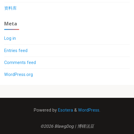
资料库
Meta
Log in
Entries feed
Comments feed
WordPress.org
Powered by
Esotera
&
WordPress
.
©2026 BlawgDog | 博铎法豆