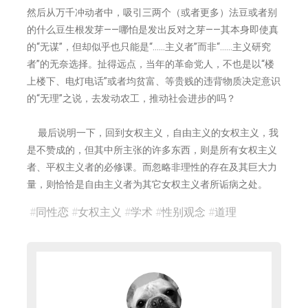
然后从万千冲动者中，吸引三两个（或者更多）法豆或者别
的什么豆生根发芽——哪怕是发出反对之芽——其本身即使真
的“无谋”，但却似乎也只能是“……主义者”而非“……主义研究
者”的无奈选择。扯得远点，当年的革命党人，不也是以“楼
上楼下、电灯电话”或者均贫富、等贵贱的违背物质决定意识
的“无理”之说，去发动农工，推动社会进步的吗？
最后说明一下，回到女权主义，自由主义的女权主义，我
是不赞成的，但其中所主张的许多东西，则是所有女权主义
者、平权主义者的必修课。而忽略非理性的存在及其巨大力
量，则恰恰是自由主义者为其它女权主义者所诟病之处。
#
同性恋
#
女权主义
#
学术
#
性别观念
#
道理