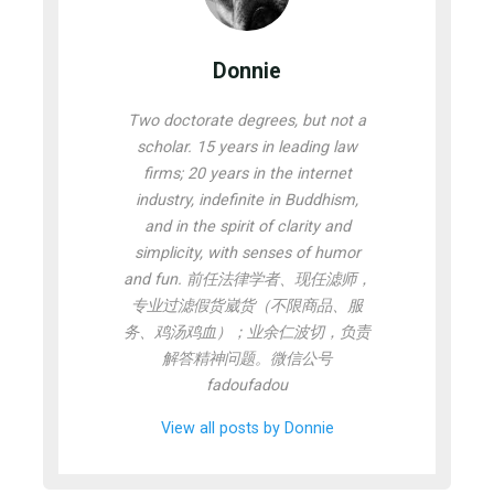
Donnie
Two doctorate degrees, but not a
scholar. 15 years in leading law
firms; 20 years in the internet
industry, indefinite in Buddhism,
and in the spirit of clarity and
simplicity, with senses of humor
and fun. 前任法律学者、现任滤师，
专业过滤假货崴货（不限商品、服
务、鸡汤鸡血）；业余仁波切，负责
解答精神问题。微信公号
fadoufadou
View all posts by Donnie