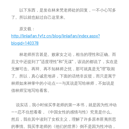
以下东西，是发在林来梵老师处的回复，一不小心写多
了。所以就也贴过自己这里来。
原文载：
http://linlaifan.fyfz.cn/blog/linlaifan/index.aspx?
blogid=140378
林老师所言甚是。败家女之论，相当的理性和正确。而
且文中还提到了“适度理性”和“无谋”，该说的都说了，实在是
无懈可击。再辩、再不知林师之忧，那可就真是无“理”取闹
了。所以，真心诚意地讲，下面的话绝非反驳，而只是寓于
林师如来神掌中的小论点——与其说是写给林师，不如说是
借林师宝地写给看客。
说实话，我小时候买李老师的第一本书，就是因为性冲动
——忍不住想看看，《中国女性的感情与性》究竟是什么。
然后，我在其中读到了女权主义，理解了许多原本匪夷所思
的事情。我买李老师的《他们的世界》倒不是因为性冲动，