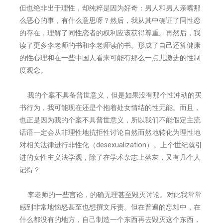
但也绝非出于理性，却纯粹是因为好奇：男人和男人亲嘴那
么恶心的事，有什么意思呀？然后，我从其中确证了同性恋
的存在，理解了同性恋者的权利应该获得尊重。再然后，我
读了更多李老师的书和李老师读的书。形成了自己还算健康
的性心理和在一些中国人看来可能有那么一点儿激进的性制
度观念。
我的个案不具备普世意义，但是如果没有那个性冲动的买
书行为，我可能现在还是个抱着处女情结的性无能。而且，
也正是因为我的个案不具普世意义，所以我们不能假定主流
话语一定会从非理性地抗拒性讨论自然而然地转化为理性地
对相关法律进行非性化（desexualization）。上个世纪就引
进的女性主义法学观，除了在学术杂志上落灰，又有几个人
记得？
李老师的一些言论，的确无理甚至毁灭讨论。对此我常常
感到非常地恼怒甚至也想撰文斥责。但在普遍的忘却中，在
什么都没有的地方，自己制造一个东西再去毁灭这个东西，