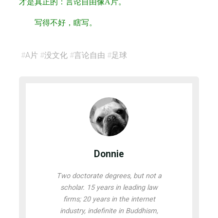
才是真正的：言论自由像A片。
写得不好，瞎写。
#
A片
#
没文化
#
言论自由
#
足球
Donnie
Two doctorate degrees, but not a
scholar. 15 years in leading law
firms; 20 years in the internet
industry, indefinite in Buddhism,