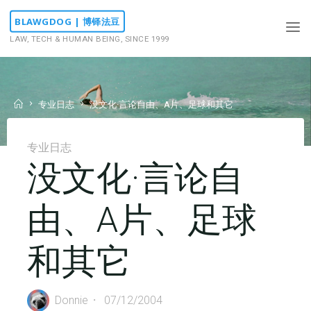
Skip
BLAWGDOG | 博铎法豆
to
LAW, TECH & HUMAN BEING, SINCE 1999
content
Home
专业日志
没文化·言论自由、A片、足球和其它
专业日志
没文化·言论自
由、A片、足球
和其它
Donnie
07/12/2004