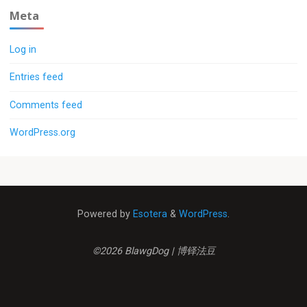
Meta
Log in
Entries feed
Comments feed
WordPress.org
Powered by
Esotera
&
WordPress
.
©2026 BlawgDog | 博铎法豆