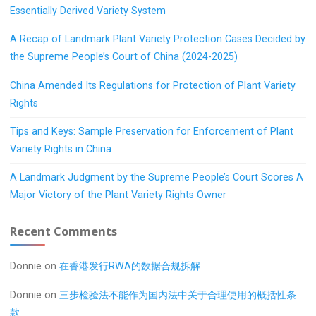
Essentially Derived Variety System
A Recap of Landmark Plant Variety Protection Cases Decided by
the Supreme People’s Court of China (2024-2025)
China Amended Its Regulations for Protection of Plant Variety
Rights
Tips and Keys: Sample Preservation for Enforcement of Plant
Variety Rights in China
A Landmark Judgment by the Supreme People’s Court Scores A
Major Victory of the Plant Variety Rights Owner
Recent Comments
Donnie
on
在香港发行RWA的数据合规拆解
Donnie
on
三步检验法不能作为国内法中关于合理使用的概括性条
款