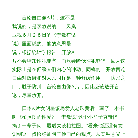
言论自由像A片，这不是
我说的，是李敖说的——凤凰
卫视６月２８日的《李敖有话
说》里面说的。他的意思是
说，根据统计学报告，开放A
片不会增加性犯罪率，而只会降低性犯罪率，因为这
实际上是在舒缓人们内心的冲动。同样的，开放言论
自由对政府和对人民同样是一种舒缓作用——防民之
口，胜于防川，言论自由像A片，因此应该放开言
论，尽量放开。
日本A片女明星饭岛爱人老珠黄后，写了一本书
叫《柏拉图的性爱》，李敖说“这个小马子真奇怪，
搞了一辈子肉，最后大谈柏拉图。”看来他还没有意
识到这一点恰好证明了他自己的观点。从某种意义上