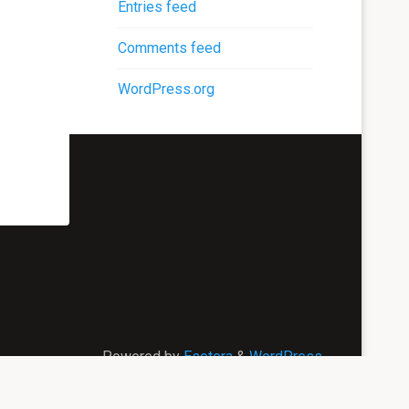
Entries feed
Comments feed
WordPress.org
Powered by
Esotera
&
WordPress
.