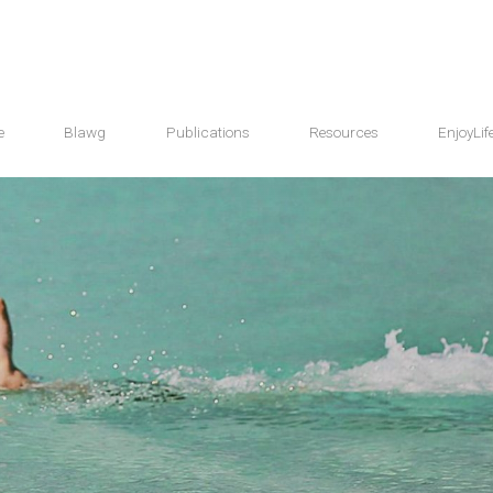
e
Blawg
Publications
Resources
EnjoyLif