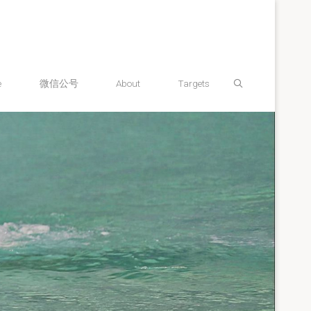
Search
e
微信公号
About
Targets