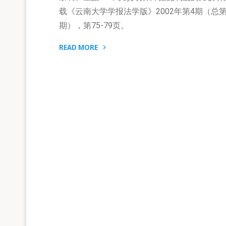
载《云南大学学报法学版》2002年第4期（总第
期），第75-79页。
READ MORE
"董
皓：
中
美
贸
易
保
障
措
施
制
度
的