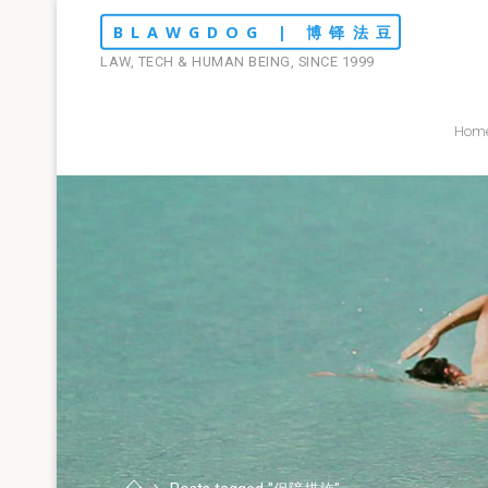
Skip
BLAWGDOG | 博铎法豆
to
LAW, TECH & HUMAN BEING, SINCE 1999
content
Hom
Home