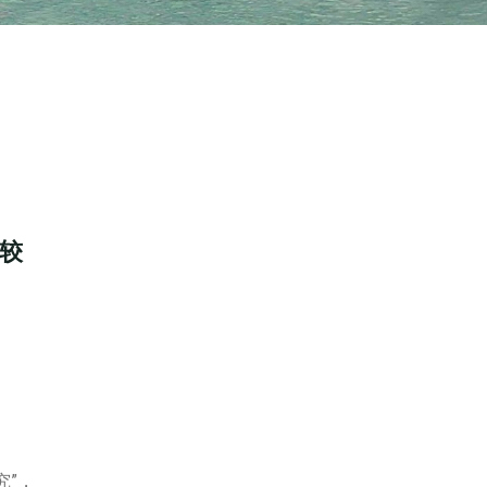
较
究”，