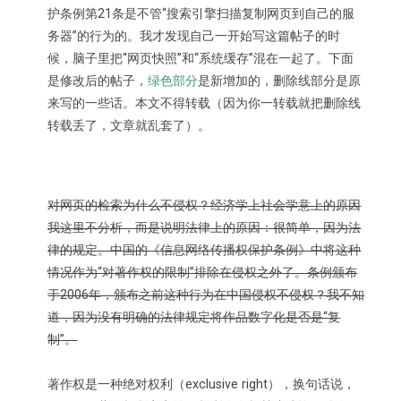
护条例第21条是不管“搜索引擎扫描复制网页到自己的服
务器”的行为的。我才发现自己一开始写这篇帖子的时
候，脑子里把“网页快照”和“系统缓存”混在一起了。下面
是修改后的帖子，
绿色部分
是新增加的，删除线部分是原
来写的一些话。本文不得转载（因为你一转载就把删除线
转载丢了，文章就乱套了）。
对网页的检索为什么不侵权？经济学上社会学意上的原因
我这里不分析，而是说明法律上的原因：很简单，因为法
律的规定。中国的《信息网络传播权保护条例》中将这种
情况作为“对著作权的限制”排除在侵权之外了。条例颁布
于2006年，颁布之前这种行为在中国侵权不侵权？我不知
道，因为没有明确的法律规定将作品数字化是否是“复
制”。
著作权是一种绝对权利（exclusive right），换句话说，