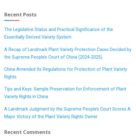
么
搜
Recent Posts
网
页
The Legislative Status and Practical Significance of the
不
Essentially Derived Variety System
侵
权，
A Recap of Landmark Plant Variety Protection Cases Decided by
搜
the Supreme People’s Court of China (2024-2025)
索
图
China Amended Its Regulations for Protection of Plant Variety
书
Rights
侵
权？"
Tips and Keys: Sample Preservation for Enforcement of Plant
Variety Rights in China
A Landmark Judgment by the Supreme People’s Court Scores A
Major Victory of the Plant Variety Rights Owner
Recent Comments