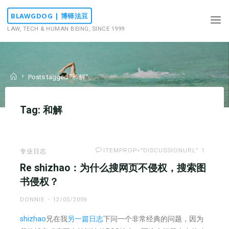
Skip
BLAWGDOG | 博铎法豆
to
LAW, TECH & HUMAN BEING, SINCE 1999
content
Home
Posts tagged "和解"
Tag:
和解
ITEMPROP="DISCUSSIONURL"
1
专业日志
Re shizhao：为什么搜网页不侵权，搜索图
书侵权？
DONNIE
12/05/2009
shizhao
兄在我
另一篇日志
下问一个非常经典的问题，因为