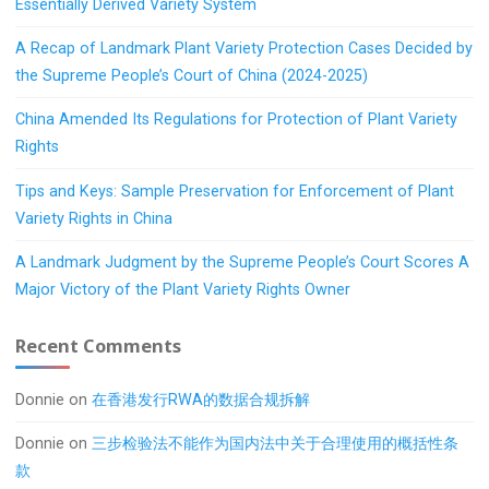
Essentially Derived Variety System
A Recap of Landmark Plant Variety Protection Cases Decided by
the Supreme People’s Court of China (2024-2025)
China Amended Its Regulations for Protection of Plant Variety
Rights
Tips and Keys: Sample Preservation for Enforcement of Plant
Variety Rights in China
A Landmark Judgment by the Supreme People’s Court Scores A
Major Victory of the Plant Variety Rights Owner
Recent Comments
Donnie
on
在香港发行RWA的数据合规拆解
Donnie
on
三步检验法不能作为国内法中关于合理使用的概括性条
款