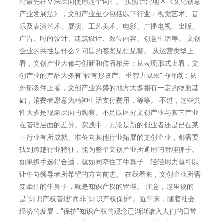
湾最先在立法层面使用这个词汇。 按照台湾地区《文化创意
产业发展法》，文创产业至少包括以下行业：视觉艺术、音
乐及表演艺术、展演、工艺美术、电影、广播电视、出版、
广告、时尚设计、建筑设计、数位内容、创意生活等。 文创
企业的共性是什么？问题的答案见仁见智。 从运营类型上
看，文创产业大都与创新和传播相关；从表现形式上看，文
创产业的产品大多有“轻有形资产、重智力成果”的特点；从
外部条件上看，文创产业兴盛的地方大多拥有一定的物质基
础，消费者愿意为精神生活支付费用，等等。 不过，这些共
性大多是现象层面的观察。不足以区分文创产业与其它产业
在管理层面的差异。实践中，无论是新的创业者还是已在某
一行业有所成就、准备向其他行业拓展的文创企业，都需要
找到跨越行业特征，能为整个文创产业所通用的管理抓手。
如果抓手选得合适，就如同牵住了牛鼻子，轻轻用力就可以
让牛向领导者所希望的方向前进。 在我看来，文创企业所需
要牵住的牛鼻子，就是知识产权的管理。 注意，这里说的
是“知识产权管理”而非“知识产权保护”。近年来，随着社会
经济的发展，“保护”知识产权的观念已渐渐渗入人们的日常