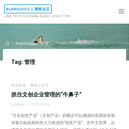
Skip
BLAWGDOG | 博铎法豆
to
LAW, TECH & HUMAN BEING, SINCE 1999
content
Home
Posts tagged "管理"
Tag:
管理
专业日志
/
微信公众号
抓住文创企业管理的“牛鼻子”
DONNIE
11/19/2016
“文化创意产业”（文创产业）的概念可以溯源到英国前首相
布莱尔执政期间所大力推进的“创意产业”。在中文世界，台