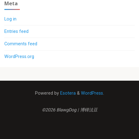
Meta
Log in
Entries feed
Comments feed
WordPress.org
Powered by
Esotera
&
WordPress
.
©2026 BlawgDog | 博铎法豆