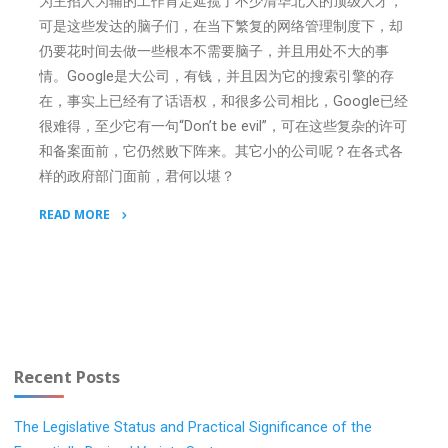
为主招人为辅的工作肯定延揽了不少清华北大的顶级人才，
可是这些发达的脑子们，在当下繁复的网络管理制度下，却
仍要花时间去做一些根本不需要脑子，并且用处不大的事
情。Google是大公司，有钱，并且因为它的搜索引擎的存
在，事实上已经有了话语权，和很多公司相比，Google已经
很难得，至少它有一句“Don’t be evil”，可在这些复杂的许可
和备案面前，它仍然败下阵来。其它小的公司呢？在各式各
样的政府部门面前，君何以堪？
READ MORE
"Google
且
如
此，
君
何
Recent Posts
以
堪？"
The Legislative Status and Practical Significance of the