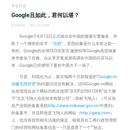
文
专业日志
创
Google且如此，君何以堪？
企
DONNIE
04/13/2006
业
管
Google于4月12日正式推出在中国的搜索引擎服务，并
理
取了一个难听的名字：
“谷歌”
，意思好象是什么丰收之歌一
的“牛
类的。Google的全球CEO埃里克·施密特率Google高层倾巢
鼻
来华参加了庆典。自从李开复老师高调在中国招兵买马以
子”"
来，Google已经摆明了要在中国大干一场了。
可是，到现在为止，新京报两个月前报道的“
Google.cn
涉嫌无照经营
”的问题仍旧没有解决。访问Google.cn网站，
会发现现在这个网站仍然在使用“京ICP证050124号”这个属
于“北京飞翔人信息技术有限公司”（简称飞翔人）（可从信
息产业部的备案系统
http://www.miibeian.gov.cn/
中查到）
的备案号，并且即使是飞翔人的网站（
http://ganji.com
）
上，也没有按照相关法规的规定，链接其在工商行政管理部
门的经营性网站备案信息——只是虚置了一个“
”标志。