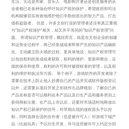
生活。无论是作家、音乐人、电影制片者还是创意服务的从
业者都已在各种场合呼吁知识产权的保护，希望政府和司法
机构能够切实有效地维护他们辛勤创造出的智力产品、打击
侵权盗版者。 但是，许多文创行业的管理者还没有真正重视
与“知识产权保护”相关，却又并不等同的“知识产权管理”问
题。 所谓知识产权管理，概括而言，就是在文创企业的创建
和运营全过程中，将已经形成或者即将产生的知识产品确权
化、主动建立防火墙的过程。更具体地说，知识产权管理可
以包括权利的形成或者获取，权利的维护、更新和整合，证
据的保存和使用，权利的许可和对被授权者的管理，以及权
利的维护和执法等方面。 举个例子，游戏软件的开发者除了
需要在技术上防止他人抄袭自己的产品并完成软件版权登记
以外，还需要从项目开发之初就作出品牌规划，了解自己的
产品名称是否可以顺利在本产品以及衍生产品和服务类别上
获得商标注册。在产品上市以后，还要对市场适时地释放出
知识产权已获保护的信号，对早期出现的侵权苗头予以控
制，同时选择合适的合作者（也是被许可人）对游戏下端产
品（比如玩具）予以衍生开发，并与这些被许可人约定分担