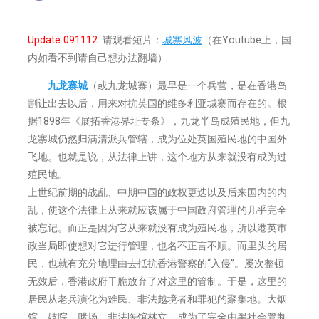
Update 091112
: 请观看短片：
城寨风波
（在Youtube上，国
内如看不到请自己想办法翻墙）
九龙寨城
（或九龙城寨）最早是一个兵营，是在香港岛
割让出去以后，用来对抗英国的维多利亚城寨而存在的。根
据1898年《展拓香港界址专条》，九龙半岛成殖民地，但九
龙寨城仍然归满清派兵管辖，成为位处英国殖民地的中国外
飞地。也就是说，从法律上讲，这个地方从来就没有成为过
殖民地。
上世纪前期的战乱、中期中国的政权更迭以及后来国内的内
乱，使这个法律上从来就应该属于中国政府管理的几乎完全
被忘记。而正是因为它从来就没有成为殖民地，所以港英市
政当局即使想对它进行管理，也名不正言不顺。而里头的居
民，也就有充分地理由去抵抗香港警察的“入侵”。屡次整顿
无效后，香港政府干脆放弃了对这里的管制。于是，这里的
居民从老兵演化为难民、非法越境者和罪犯的聚集地。大烟
馆、妓院、赌场、非法医馆林立，成为了完全由黑社会管制