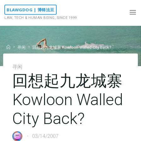
Skip
BLAWGDOG | 博铎法豆
to
LAW, TECH & HUMAN BEING, SINCE 1999
content
Home
寻闲
回想起九龙城寨 Kowloon Walled City Back?
寻闲
回想起九龙城寨
Kowloon Walled
City Back?
03/14/2007