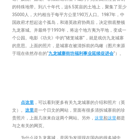
的特殊地带。到八十年代，这6.5英亩的土地上，聚集了至少
35000人，大约相当于每平方公里190万人口。1987年，中
国政府才想起这个孤岛，和港英政府协商后，决定彻底整顿
九龙寨城。并最终于1993年，将这个地方夷为平地，变成一
个公园。电影《功夫》中的“猪笼城寨”，就是戏仿九龙城寨
的意思。上面的照片，是城寨在被清拆前的鸟瞰（图片来源
于现在依然存在的“
九龙城寨街坊福利事业延续促进会
”）。
点这里
，可以看到更多有关九龙城寨的介绍和照片（英
文）。
这里
是一个日文的网站，里面有很多清拆城寨前的珍
贵照片，上面几张来自这两个网站。另外，
这里
和
这里
都是
与之有关的网页。
为什么说九龙寨城，是因为发现现在国内的很多城中