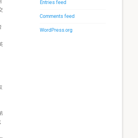
询
Entries feed
交
Comments feed
者
WordPress.org
，
英
权
第
成