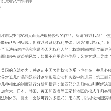
事务所知识产部律师
长
利用人因难以找到权利人而无法取得授权的作品。所谓“难以找到”，包
能确认权利归属，但难以联系到权利主体。因为“难以找到”，所
甚至无法确信作品究竟是否因为权利人的弃权或时间的经过而进
能面临侵权诉讼的风险，如果不利用这些作品，又在客观上导致
及美国的立法努力，并论证中国著作权法体系下也存在、并且必
术界对孤儿作品问题的讨论情形及立法和实践中的进展；第三部
中几种相似的制度进行分析和批评；第四部分先归纳出判断解决
、加拿大、日本、韩国、英国和香港等国家和地区的模式作归类
国法制体系，提出一套较可行的多模式并用方案，以期较为圆满