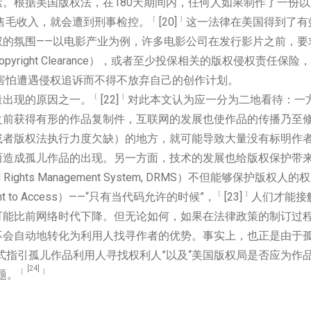
。根据美国版权法，在180天期间内，任何人如果制作了一份以
﹝
﹞
零售毛收入，就会遭到刑事检控。
[20]
这一法律在美国得到了有
权的氛围——以电影产业为例，许多电影公司在发行影片之前，要
ight Clearance），或者至少投保相关的版权侵权责任保险，
害怕遭遇侵权追诉而不得不放弃自己的创作计划。
﹝
﹞
量出现的原因之一。
[22]
对此本文认为应一分为二地看待：一
之前获得有形的作品复制件，互联网的发展也使作品的传播乃至
或者版权法执行力度欠缺）的地方，就可能导致大量没有标明作
而造成孤儿作品的出现。另一方面，技术的发展也给版权保护带
ghts Management System, DRMS）不但能够保护版权人的权
﹝
﹞
to Access）——“只有当代码允许的时候”，
[23]
人们才能接
可能比前网络时代下降。但无论如何，如果在法律政策的制订过
不会自动地转化为利用人找寻作者的优势。事实上，也正是由于
式指引孤儿作品利用人寻找权利人”以及“美国版权局是否应为作
[24]
﹝
﹞
题。