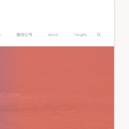
Search
e
微信公号
About
Targets