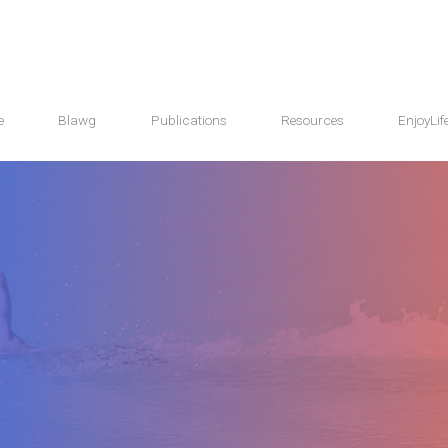
e
Blawg
Publications
Resources
EnjoyLif