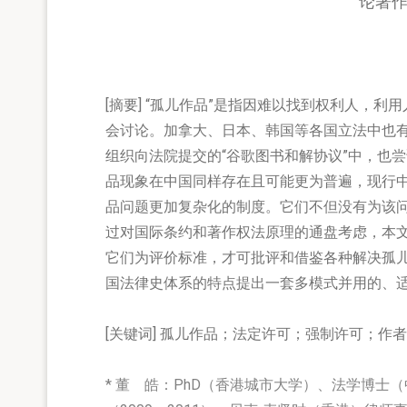
论著
[
摘要]
“孤儿作品”是指因难以找到权利人，利用人
会讨论。加拿大、日本、韩国等各国立法中也有
组织向法院提交的“谷歌图书和解协议”中，也
品现象在中国同样存在且可能更为普遍，现行
品问题更加复杂化的制度。它们不但没有为该
过对国际条约和著作权法原理的通盘考虑，本
它们为评价标准，才可批评和借鉴各种解决孤
国法律史体系的特点提出一套多模式并用的、
[
关键词]
孤儿作品；法定许可；强制许可；作者
* 董 皓：PhD（香港城市大学）、
法学博士（