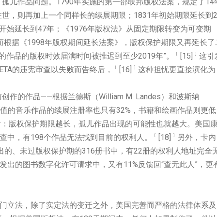
孤儿作品问题。1790年实施的第一部联邦版权法案，规定了14
世，则再加上一个同样长的续展期限；1831年初始期限延长到2
2年开始延长到47年；《1976年版权法》从固定期限转变为可变期
而根据《1998年版权期间延长法案》，版权保护期限又再延长了
﹝
﹞
的作品的版权时效届满时间被推迟到至少2019年”。
[15]
这引
﹝
﹞
ETA的违宪审查以失败而告终后，
[16]
这种担忧更直接演化为
作品——根据兰德斯（William M. Landes）和波斯纳
最有经济价值的音乐作品的续展注册率也只有32%，书籍和绘画作品则更低
计：版权保护期限越长，孤儿作品出现的可能性也就越大。美国
﹝
﹞
查中，有198个作品无法找到目前的权利人。
[18]
另外，卡内
出的、未过版权保护期的316册书中，有22册的权利人地址完全
发出的图书数字化许可请求中，又有11%反馈回“查无此人”，更
专门立法，除了实定法的变迁之外，美国完善而严格的法律体系及