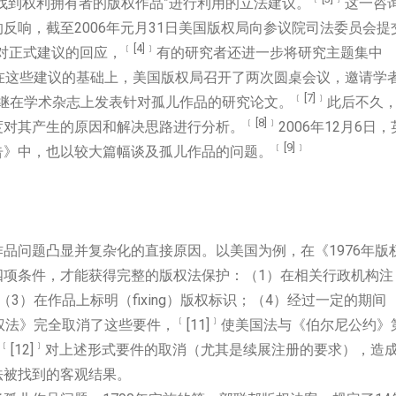
找到权利拥有者的版权作品”进行利用的立法建议。
这一咨
反响，截至2006年元月31日美国版权局向参议院司法委员会提
﹝[4]
﹞
条对正式建议的回应，
有的研究者还进一步将研究主题集中
在这些建议的基础上，美国版权局召开了两次圆桌会议，邀请学
﹝[7]
﹞
继在学术杂志上发表针对孤儿作品的研究论文。
此后不久
﹝[8]
﹞
度对其产生的原因和解决思路进行分析。
2006年12月6日，
﹝[9]
﹞
告》中，也以较大篇幅谈及孤儿作品的问题。
品问题凸显并复杂化的直接原因。以美国为例，在《1976年版
四项条件，才能获得完整的版权法保护：（1）在相关行政机构注
3）在作品上标明（fixing）版权标识；（4）经过一定的期间
﹝
﹞
版权法》完全取消了这些要件，
[11]
使美国法与《伯尔尼公约》
﹝
﹞
[12]
对上述形式要件的取消（尤其是续展注册的要求），造
法被找到的客观结果。