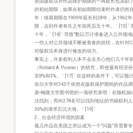
美国版权法对作品保护期限的一再延长也加剧了
的初始期限，如果在初始期限结束时作者仍然在
年；续展期限在1909年延长到28年，从196
﹝
﹞
限，达到作者有生之年加死后五十年。
[13]
﹝
﹞
十年，
[14]
导致“数以万计准备进入公共领域
一些人对公共领域不断被蚕食的担忧，在针对C
对版权法本身进行修改的动力。
事实上，许多权利人本不会去关心他们几十年前创作的
（Richard A. Posner）的研究，即使
﹝
﹞
至8%和3%。
[17]
在这样的条件下，可以预
奈尔大学对343个依然在版权保护期间的作品调
基•梅隆大学图书馆的一项研究表明：在随机抽
法找到；而向278名可以找到地址的书籍权利人
﹝
﹞
30%的请求石沉大海。
[19]
2、社会经济环境的因素
孤儿作品在美国之所以成为一个“问题”而需要