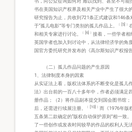
书，向公众征询如何对“难以找到、甚至不可能
书在美国知识产权界及相关产业中产生了很大的
研究报告为止，共收到721条正式建议和146
﹝[5]
﹞
于“孤儿电影”等专门类别的孤儿作品上。
﹝[6]
﹞
和相关专家进行讨论。
接着，一些学者相
英国学者也加入到讨论中，从法律经济学的角
国官方委托研究并发布的《高尔斯知识产权报
（二）孤儿作品问题的产生原因
1、法律制度本身的因素
从实证法上看，版权法体系的不断变化是孤儿作
法》出台前的一百八十多年中，作者必须满足
册作品；（2）将作品副本提交到国会图书馆；（
﹝[10]
﹞
后，还需进行续展注册。
而《1976年
五条第二款确定的“版权自动保护原则”相一致。
了一些创作或发表时间较早的作品的权利人无