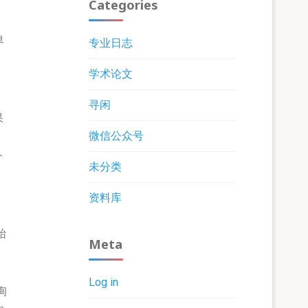
Categories
界
专业日志
学术论文
寻闲
果
微信公众号
个
未分类
资料库
，
始
Meta
提
Log in
询