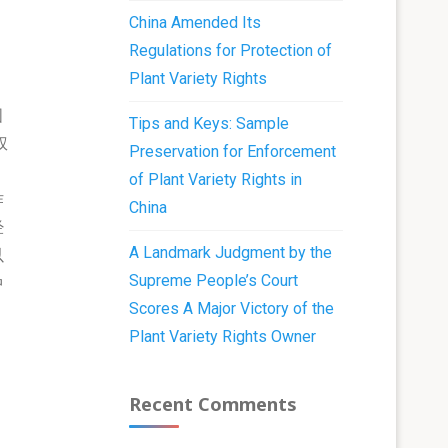
China Amended Its
Regulations for Protection of
Plant Variety Rights
国
Tips and Keys: Sample
权
Preservation for Enforcement
of Plant Variety Rights in
作
China
经
A Landmark Judgment by the
以
Supreme People’s Court
中
Scores A Major Victory of the
Plant Variety Rights Owner
Recent Comments