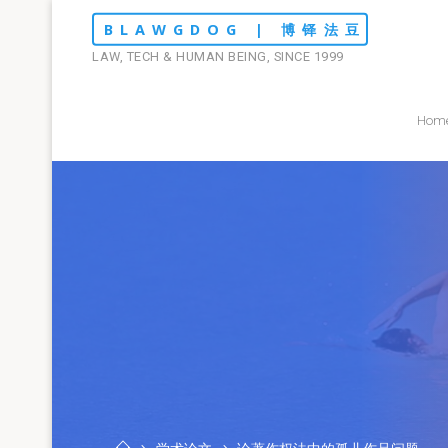
Skip
BLAWGDOG | 博铎法豆
to
LAW, TECH & HUMAN BEING, SINCE 1999
content
Hom
Home