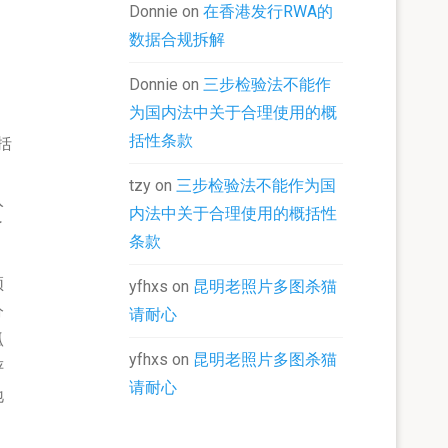
Donnie
on
在香港发行RWA的
数据合规拆解
Donnie
on
三步检验法不能作
为国内法中关于合理使用的概
括性条款
括
tzy
on
三步检验法不能作为国
入
内法中关于合理使用的概括性
了
条款
须
yfhxs
on
昆明老照片多图杀猫
分
请耐心
孤
yfhxs
on
昆明老照片多图杀猫
评
请耐心
地