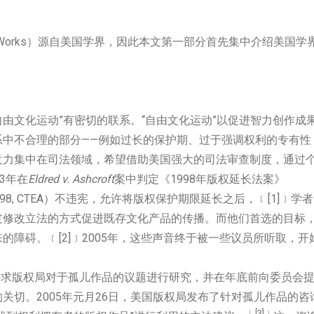
 Works）源自美国学界，因此本文第一部分首先集中介绍美国学
自由文化运动”有密切的联系。“自由文化运动”以促进智力创作成
系中不合理的部分——例如过长的保护期、过于强调权利的专有性
意力集中在司法领域，希望借助美国强大的司法审查制度，通过
3年在
Eldred v. Ashcroft
案中判定《1998年版权延长法案》
sion Act 1998, CTEA）不违宪，允许将版权保护期限延长之后，﹝[1]﹞学者
过修改立法的方式促进既存文化产品的传播。而他们首选的目标
障碍。﹝[2]﹞2005年，这些声音终于被一些议员所听取，开
席要求版权局对于孤儿作品的议题进行研究，并在年底前向委员会
关切。2005年元月26日，美国版权局发布了针对孤儿作品的咨
﹝[3]
﹞