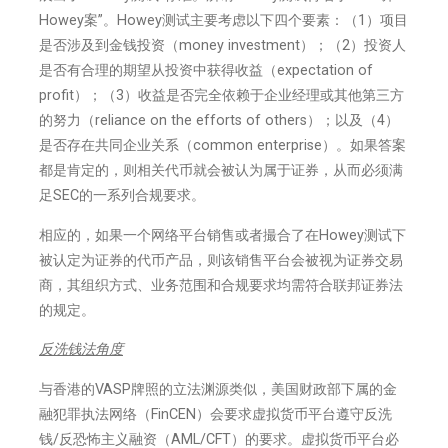
Howey案”。Howey测试主要考虑以下四个要素：（1）项目
是否涉及到金钱投资（money investment）；（2）投资人
是否有合理的期望从投资中获得收益（expectation of
profit）；（3）收益是否完全依赖于企业经理或其他第三方
的努力（reliance on the efforts of others）；以及（4）
是否存在共同企业关系（common enterprise）。如果答案
都是肯定的，则相关代币就会被认为属于证券，从而必须满
足SEC的一系列合规要求。
相应的，如果一个网络平台销售或者撮合了在Howey测试下
被认定为证券的代币产品，则该销售平台会被视为证券交易
商，其组织方式、业务范围和合规要求均需符合联邦证券法
的规定。
反洗钱法角度
与香港的VASP牌照的立法渊源类似，美国财政部下属的金
融犯罪执法网络（FinCEN）会要求虚拟货币平台遵守反洗
钱/反恐怖主义融资（AML/CFT）的要求。虚拟货币平台必