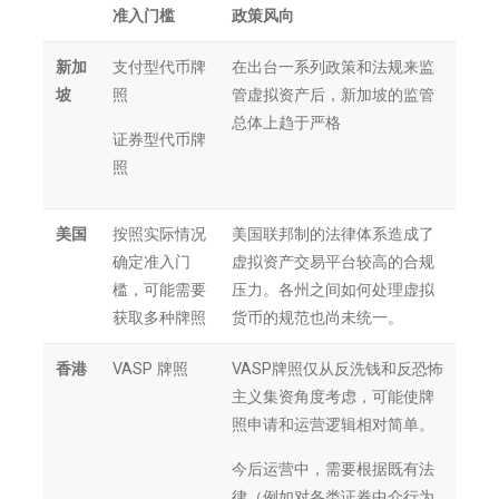
准入门槛
政策风向
新加
支付型代币牌
在出台一系列政策和法规来监
坡
照
管虚拟资产后，新加坡的监管
总体上趋于严格
证券型代币牌
照
美国
按照实际情况
美国联邦制的法律体系造成了
确定准入门
虚拟资产交易平台较高的合规
槛，可能需要
压力。各州之间如何处理虚拟
获取多种牌照
货币的规范也尚未统一。
香港
VASP 牌照
VASP牌照仅从反洗钱和反恐怖
主义集资角度考虑，可能使牌
照申请和运营逻辑相对简单。
今后运营中，需要根据既有法
律（例如对各类证券中介行为