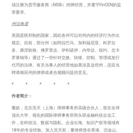
须注册为货币服务商（MSB）持牌经营，并遵守FinCEN的监
管要求。
州法角度
美国是联邦制的国家，因此各州可以对州内的经济行为作出
规定。目前，部分州（如阿拉巴马、加利福尼亚、科罗拉
多、康涅狄格、佛罗里达、伊利诺伊、内华达、纽约、北卡
罗莱纳等）通过了一些针对交换、转移、控制、管理或发行
代币的法律。有关当事人的经营地如果涉及这些州，还应当
聘请相应州的律师或者合规顾问提供意见。
* * * * *
作者简介：
董皓，北京浩天（上海）律师事务所高级合伙人，曾在全球
顶尖大学、领先的国际律师事务所和头部金融科技企业工
作，在科技法、数据与隐私、企业出海、知识产权等领域有
18年的专业经验。加入浩天前，董律师曾在香港、旧金山、