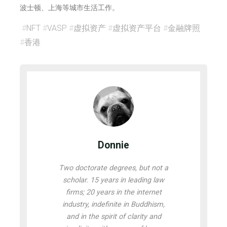
波士顿、上海等城市生活工作。
#
NFT
#
VASP
#
虚拟资产
#
虚拟资产平台
#
金融牌照
#
香港
Donnie
Two doctorate degrees, but not a
scholar. 15 years in leading law
firms; 20 years in the internet
industry, indefinite in Buddhism,
and in the spirit of clarity and