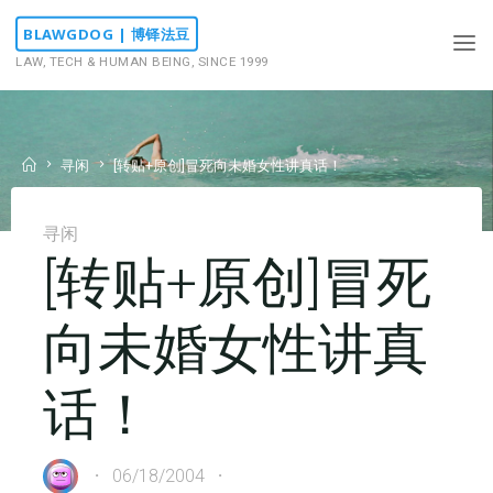
Skip
BLAWGDOG | 博铎法豆
to
LAW, TECH & HUMAN BEING, SINCE 1999
content
Home
寻闲
[转贴+原创]冒死向未婚女性讲真话！
寻闲
[转贴+原创]冒死
向未婚女性讲真
话！
06/18/2004