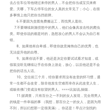
去占住车位等他绕过来停的男人，不会把你当成宝贝来疼
爱。天哪，下车占停车位的女人真的太常见了；小心，在很
多事情上他只把你当挡箭牌。
6.不要因为贪图免费搬运工，而找男人逛街。
7.不要继续刺激愤怒中的男人，他们会像具攻击性的爬虫
类。即使你说的都是对的，急怒攻心的男人不会认为自己有
错。
8。如果他有自卑感，即使你故意掩饰自己的优秀，也
无法提升他的自尊。
9。如果你说不要，他还是决定你要试试看才知道，或
假装沒听见继续让手在你身上游走，放心，以后他还是不会
把你的话当人话。
10。交往前三个月，经你要求而沒有改变的怀习惯，通
常一生都不会改变，除非他发生空难而幸存从此改变人生，
或皈依佛门变成沒有欲望的男人。====比如说,抽烟…
11.据调查，只有百分之一不到的女人发現，完全用男人
的钱是一件幸福的事 （我想，那百分之一的女人，是因为用
不到，所以幻想那一定很美滿）。你还是！早点计划找釣