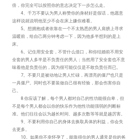
倍，你完全可以按照你的意志决定下一步怎么走。
4、千万不要认为男人称赞你的身材好是假话，他愿意
这样说就说明他至少不会在床上嫌你难看。
5。想拥抱或者依靠在一个不太熟悉的男人肩膀上寻求
温暖前，给自己两分钟考虑一下，因为他多半想到的是上
床。
6。记住用安全套，不管什么借口，和你结婚前不用安
全套的男人多半是不负责任的男人；当然用了安全套也不意
味着他是负责任的，因为很可能仅仅是不敢负责任而已。
7。不要只是被动地让男人忙碌，再漂亮的僵尸也只是
一具僵尸。同时也不要装做自己很有经验，那会伤害你自
己。
8.你应该了解，每个男人都对自己的性功能很自卑，但
不是每个男人都会以你的快乐作为他性功能强弱的判断标
准。他们往往会以为越长时间、越多次数等等就是越厉害。
9、不要利用你自己的身体去换取具体的利益，你会失
去更多。
10。如果你不幸怀孕了，能靠得住的男人通常是你的爸