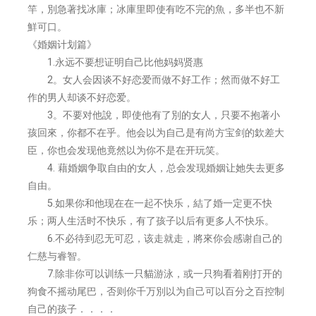
竿，別急著找冰庫；冰庫里即使有吃不完的魚，多半也不新
鮮可口。
《婚姻计划篇》
1.永远不要想证明自己比他妈妈贤惠
2。女人会因谈不好恋爱而做不好工作；然而做不好工
作的男人却谈不好恋爱。
3。不要对他說，即使他有了別的女人，只要不抱著小
孩回來，你都不在乎。他会以为自己是有尚方宝剑的欽差大
臣，你也会发现他竟然以为你不是在开玩笑。
4. 藉婚姻争取自由的女人，总会发现婚姻让她失去更多
自由。
5.如果你和他现在在一起不快乐，結了婚一定更不快
乐；两人生活时不快乐，有了孩子以后有更多人不快乐。
6.不必待到忍无可忍，该走就走，將來你会感谢自己的
仁慈与睿智。
7.除非你可以训练一只貓游泳，或一只狗看着刚打开的
狗食不摇动尾巴，否则你千万別以为自己可以百分之百控制
自己的孩子．．．．