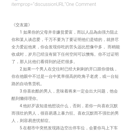
itemprop="discussionURL"
One Comment
《交友篇》
1 如果你的父母并非嫌贫爱富，而以人品為由强力阻止
你和某人谈恋爱，千万不要为了要证明他们是错的，就拼尽
全力爱起他來，你会发现你吃的苦头远比想像中多， 而稍能
收成时，岁月已经沒有留下任何空间可以懊悔。你不过证明
了，那人比他们看得到的还烂很多。
2.如果一个男人在交往时已经大剌剌的开口跟你借钱，
你在他眼中不过是一台中奖率很高的吃角子老虎，或一台短
路的自动售货机。
3.你喜欢酷的男人，意味着将来一定会出大问题，他会
酷到懒得理你。
4.他好歹该知道他想说什么，否则，若你一向喜欢沉默
而强壮的男人，很容易遇上暴力狂。喜欢沉默而不强壮的男
人，则容易患忧郁症。
5.在都市中突然发现路边空出停车位，会要你马上下车