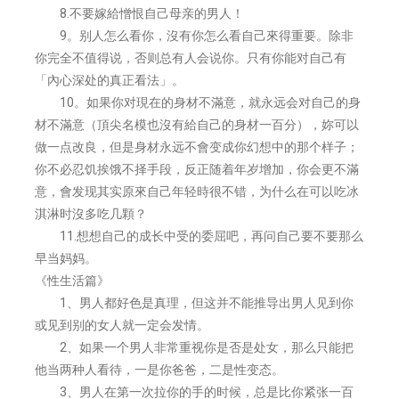
8.不要嫁給憎恨自己母亲的男人！
9。别人怎么看你，沒有你怎么看自己來得重要。除非
你完全不值得说，否则总有人会说你。只有你能对自己有
「內心深处的真正看法」。
10。如果你对現在的身材不滿意，就永远会对自己的身
材不滿意（頂尖名模也沒有給自己的身材一百分），妳可以
做一点改良，但是身材永远不會变成你幻想中的那个样子；
你不必忍饥挨饿不择手段，反正随着年岁增加，你会更不滿
意，會发现其实原來自己年轻時很不错，为什么在可以吃冰
淇淋时沒多吃几顆？
11.想想自己的成长中受的委屈吧，再问自己要不要那么
早当妈妈。
《性生活篇》
1、男人都好色是真理，但这并不能推导出男人见到你
或见到别的女人就一定会发情。
2、如果一个男人非常重视你是否是处女，那么只能把
他当两种人看待，一是你爸爸，二是性变态。
3、男人在第一次拉你的手的时候，总是比你紧张一百