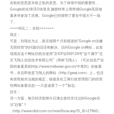
谷歌的意思是丰收之歌的意思。为了体现中国的重要性，
Google的全球CEO埃里克·施密特率上周率领Google高层倾
巢来华参加了庆典。Google已经摆明了要在中国大干一场
了。
====对比二：全段=======
我文：
可是，到现在为止，新京报两个月前报道的“Google.cn涉嫌
无照经营”的问题仍旧没有解决。访问Google.cn网站，会发
现现在这个网站仍然在使用“京ICP证050124号”这个属于“北
京飞翔人信息技术有限公司”（简称飞翔人）（可从信息产业
部的备案系统http://www.miibeian.gov.cn/中查到）的备案
号，并且即使是飞翔人的网站（http://ganji.com）上，也没
有按照相关法规的规定，链接其在工商行政管理部门的经营
性网站备案信息——只是虚置了一个“”标志。
抄文：
另一方面，每日经济新闻今日沸点曾经关注过的Google非
法“赶集”？
（http://www.nbd.com.cn/newShow.asp?D_ID=27960）