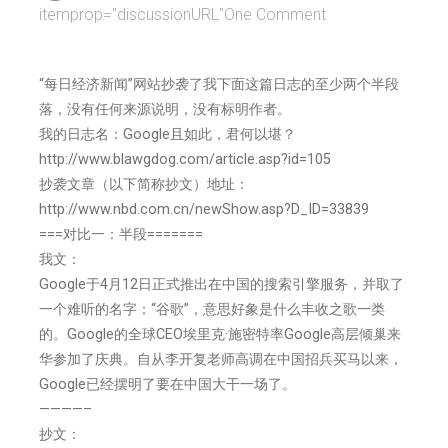
itemprop="discussionURL"
One Comment
“每日经济新闻”网站抄袭了我下面这篇日志的至少两个半段
落，没有任何来源说明，没有标明作者。
我的日志名：Google且如此，君何以堪？
http://www.blawgdog.com/article.asp?id=105
抄袭文章（以下简称抄文）地址：
http://www.nbd.com.cn/newShow.asp?D_ID=33839
===对比一：半段=======
我文：
Google于4月12日正式推出在中国的搜索引擎服务，并取了
一个难听的名字：“谷歌”，意思好象是什么丰收之歌一类
的。Google的全球CEO埃里克·施密特率Google高层倾巢来
华参加了庆典。自从李开复老师高调在中国招兵买马以来，
Google已经摆明了要在中国大干一场了。
————–
抄文：