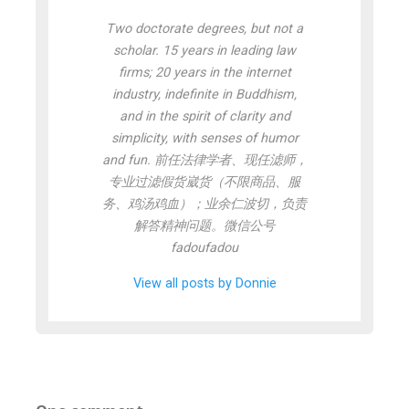
Two doctorate degrees, but not a
scholar. 15 years in leading law
firms; 20 years in the internet
industry, indefinite in Buddhism,
and in the spirit of clarity and
simplicity, with senses of humor
and fun. 前任法律学者、现任滤师，
专业过滤假货崴货（不限商品、服
务、鸡汤鸡血）；业余仁波切，负责
解答精神问题。微信公号
fadoufadou
View all posts by Donnie