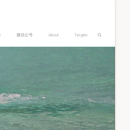
Search
e
微信公号
About
Targets