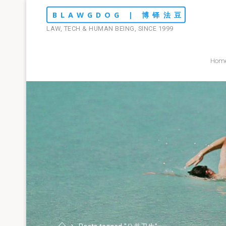
Skip
BLAWGDOG | 博铎法豆
to
LAW, TECH & HUMAN BEING, SINCE 1999
content
Hom
Home