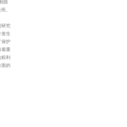
制疫
公民、
们研究
件发生
了保护
将着重
的权利
方面的