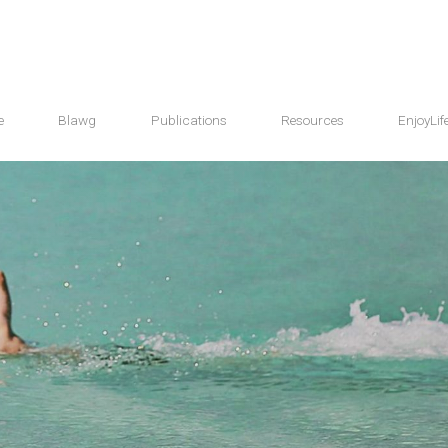
e
Blawg
Publications
Resources
EnjoyLif