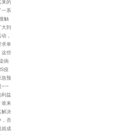
其来的
了一系
接触
扩大到
活动，
要求单
。这些
染病
S疫
应急预
——
的利益
？谁来
其解决
中，否
说就成