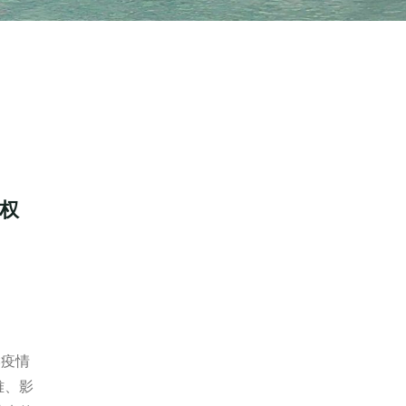
权
S疫情
难、影