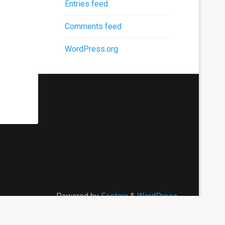
Entries feed
Comments feed
WordPress.org
Powered by
Esotera
&
WordPress
.