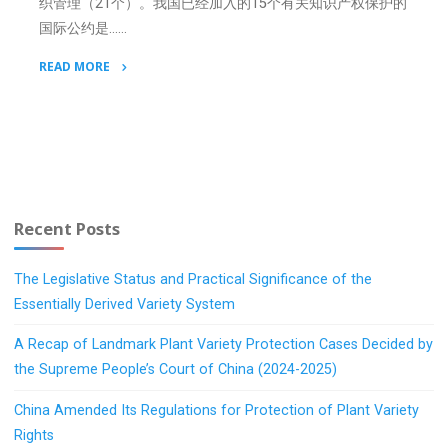
织管理（21个）。我国已经加入的15个有关知识产权保护的
国际公约是……
READ MORE
"中
国
已
加
入
的
Recent Posts
知
识
The Legislative Status and Practical Significance of the
产
Essentially Derived Variety System
权
国
A Recap of Landmark Plant Variety Protection Cases Decided by
际
the Supreme People’s Court of China (2024-2025)
公
约"
China Amended Its Regulations for Protection of Plant Variety
Rights