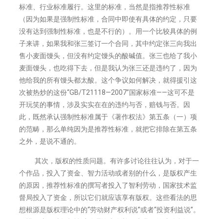
标准、行业标准履行。这里的标准，当然是指推荐性标准
（因为如果是强制性标准，合同中即使有具体的约定，只要
没有达到强制性标准，也是不行的）。用一个比较具体的例
子来讲，如果我和张三签订一个合同，其中约定张三向我出
售小麦面馒头，但没有约定馒头的酸碱值。张三也给了我小
麦面馒头，也吃得下去，但是我认为张三还是违约了，因为
他给我的所有馒头都太酸。这个争议如何解决，就得援引这
次被热炒的这份“GB/T21118—2007”国家标准——这可不是
开玩笑的事情，涉及实实在在的违约与否，赔钱与否。因
此，既然承认强制性标准属于《著作权法》第五条（一）项
的范畴，那么单纯因为是推荐性标准，就把它排除在第五条
之外，是说不通的。
其次，版权的性质问题。有许多讨论往往认为，对于一
个作品，投入了资金、智力活动或者别的什么，是版权产生
的原因，推荐性标准的撰写者投入了智利劳动，国家技术监
督局投入了资金，所以它们就应该享有版权。这些看法的思
想根源是版权理论中的“劳动财产权利说”或者“投资利益说”。