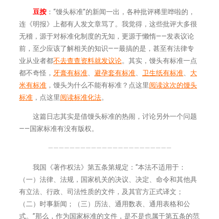
豆按
：“馒头标准”的新闻一出，各种批评稀里哗啦的，
连《明报》上都有人发文章骂了。我觉得，这些批评大多很
无稽，源于对标准化制度的无知，更源于懒惰——发表议论
前，至少应该了解相关的知识——最搞的是，甚至有法律专
业从业者都
不去查查资料就发议论
。其实，馒头有标准一点
都不奇怪，
牙膏有标准
、
避孕套有标准
、
卫生纸有标准
、
大
米有标准
，馒头为什么不能有标准？点这里
阅读这次的馒头
标准
，点这里
阅读标准化法
。
这篇日志其实是借馒头标准的热闹，讨论另外一个问题
——国家标准有没有版权。
———————————————————————
我国《著作权法》第五条第规定：“本法不适用于：
（一）法律、法规，国家机关的决议、决定、命令和其他具
有立法、行政、司法性质的文件，及其官方正式译文；
（二）时事新闻；（三）历法、通用数表、通用表格和公
式。”那么，作为国家标准的文件，是不是也属于第五条的范