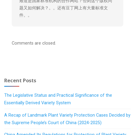
难道是国家标准机构的合作网站？否则这个版权问
题又如何解决？。。还有豆丁网上有大量标准文
件。。
Comments are closed.
Recent Posts
The Legislative Status and Practical Significance of the
Essentially Derived Variety System
A Recap of Landmark Plant Variety Protection Cases Decided by
the Supreme People’s Court of China (2024-2025)
China Amended Its Regulations for Protection of Plant Variety