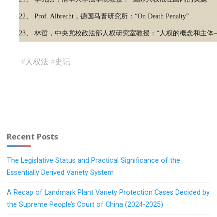
22、 Prof. Albrecht，德国马普研究所：“On Death Penalty”
23、 林哲，中央党校政法部人权研究室教授：“人权的概念和主体
#
人权法
#
史记
Recent Posts
The Legislative Status and Practical Significance of the
Essentially Derived Variety System
A Recap of Landmark Plant Variety Protection Cases Decided by
the Supreme People’s Court of China (2024-2025)