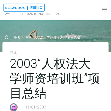
Skip
BLAWGDOG | 博铎法豆
to
LAW, TECH & HUMAN BEING, SINCE 1999
content
Home
寻闲
2003“人权法大学师资培训班”项目总结
寻闲
2003“人权法大
学师资培训班”项
目总结
11/01/2003