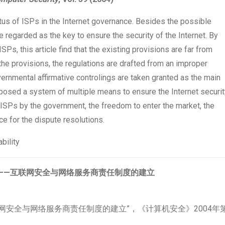
atus of ISPs in the Internet governance. Besides the possible
be regarded as the key to ensure the security of the Internet. By
SPs, this article find that the existing provisions are far from
he provisions, the regulations are drafted from an improper
vernmental affirmative controlings are taken granted as the main
proposed a system of multiple means to ensure the Internet securit
 ISPs by the government, the freedom to enter the market, the
e for the dispute resolutions.
ability
”——互联网安全与网络服务商责任制度的建立
联网安全与网络服务商责任制度的建立”，《计算机安全》2004年