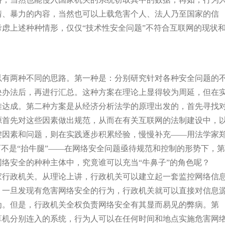
情、暴力的内容，当然也可以上载危害个人、法人乃至国家的信
虑上述种种情形，仅仅“技术性安全问题”不符合互联网的现状
以有两种不同的思路。第一种是：分别研究针对各种安全问题的
决办法后，再进行汇总。这种方案在理论上显得较为周延，但在
难达成。第二种方案是从经济分析法学的原理出发的，首先寻找
源首先对这些因素做出规范，从而在有关互联网的法制建设中，
键因素和问题，则在实践逐步积累经验，慢慢补充——用法学家
而不是“抬牛腿”——在网络安全问题亟待规范和控制的形势下，第
络安全的种种主体中，究竟谁可以充当“牛鼻子”的角色呢？
家行政机关。从理论上讲，行政机关可以建立起一套监控网络信
，一旦发现有危害网络安全的行为，行政机关就可以直接对信息
为。但是，行政机关全权负责网络安全有其显而易见的弊病。第
算机分别连入的系统，行为人可以在任何时间和地点实施危害网