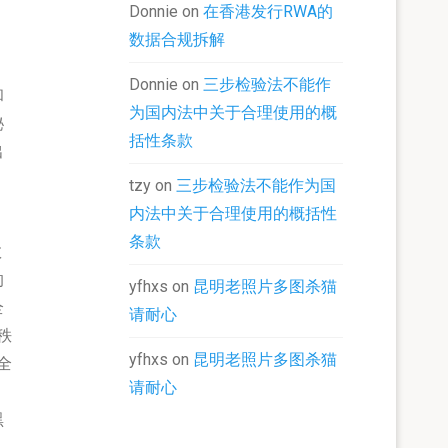
Donnie
on
在香港发行RWA的
数据合规拆解
，
Donnie
on
三步检验法不能作
和
为国内法中关于合理使用的概
秘
括性条款
出
tzy
on
三步检验法不能作为国
内法中关于合理使用的概括性
条款
数
的
yfhxs
on
昆明老照片多图杀猫
全
请耐心
秩
yfhxs
on
昆明老照片多图杀猫
全
请耐心
黑
人