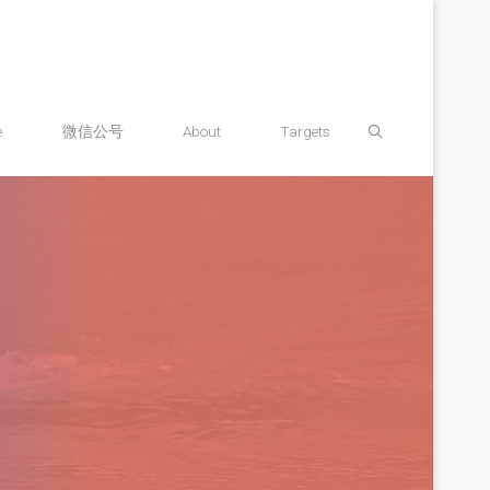
Search
e
微信公号
About
Targets