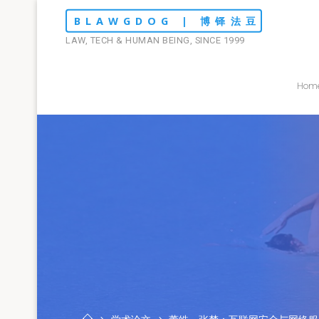
Skip
BLAWGDOG | 博铎法豆
to
LAW, TECH & HUMAN BEING, SINCE 1999
content
Hom
Home