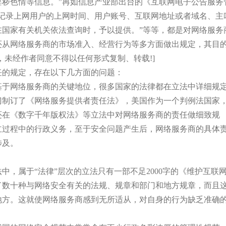
淫秽色情等信息。”再如信息产业部出台的《互联网电子公告服务
当记录上网用户的上网时间、用户账号、互联网地址或者域名、主
在国家有关机关依法查询时，予以提供。”等等，都是对网络服务
还从网络服务商的市场准入、经营行为等多方面做出规定，其目
，未经作者同意不得以任何形式复制、转载!]
任的规定，存在以下几方面的问题：
基于网络服务商的关键地位，很多国家的法律都在立法中详细规
专门制订了《网络服务提供者责任法》，美国作为一个判例法国家
还在《数字千年版权法》等立法中对网络服务商的责任做细致规
立过程中的行政义务，至于安全问题产生后，网络服务商的具体
涉及。
，属于“法律”层次的立法只有一部不足2000字的《维护互联
了数十种与网络安全有关的法规、规章和部门和地方规章，而且
地方。这就使网络服务商感到无所适从，对自身的行为缺乏准确