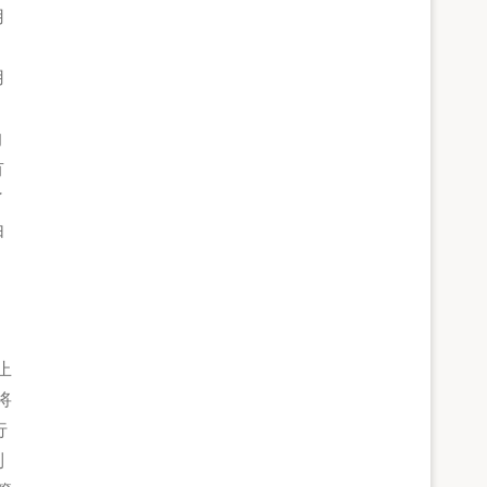
用
用
的
有
了
由
止
将
行
制