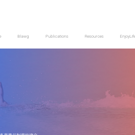
e
Blawg
Publications
Resources
EnjoyLif