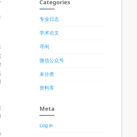
Categories
和
专业日志
学术论文
寻闲
不
实
微信公众号
对
以
未分类
郑
资料库
Meta
息
源
Log in
络