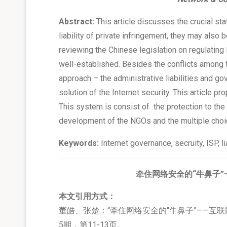
Abstract:
This article discusses the crucial st
liability of private infringement, they may also 
reviewing the Chinese legislation on regulating I
well-established. Besides the conflicts among t
approach – the administrative liabilities and go
solution of the Internet security. This article 
This system is consist of the protection to the
development of the NGOs and the multiple choic
Keywords:
Internet governance, secruity, ISP, li
牵住网络安全的“牛鼻子
本文引用方式：
董皓、张楚：“牵住网络安全的“牛鼻子”——互
5期，第11-13页。