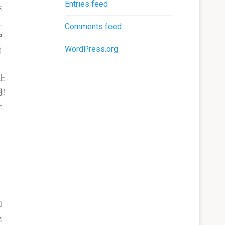
Entries feed
标
让
Comments feed
种
WordPress.org
循
上
那
一
和
论