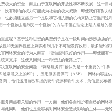
耗费极大的资金，而且由于互联网的开放性和不断发展，这一目
看，没有制约的权力可能成为社会的极大威胁，即使我们有财力
力，也必须建立起另一个足以和它相抗衡的机构来防止它滥用这
用一个怪物去遏制另一个怪物”的方法不但在理论上陷入尴尬的
的重点呢？基于这种思想的典型例子是在一段时间内沸沸扬扬的“
开放性和无国界性使上网实名制几乎不可能发挥效用，最多能约束
危害网络安全的行为人而言，很难起到良好的作用——即使能有
系统来支撑，这便又回到上一种想法的老路上了。
决互联网的安全问题，“网络服务商”被认为是一个重要的“牛鼻
通常意义上的ISP）、应用服务提供商（ASP）、网络内容提供
服务商，他们运用自己掌握的硬件资源和软件技术，为信息发布者
络服务商起着关键的作用：一方面，他们各自维护着自己的网络
，与此同时，他们也是最容易对网络安全造成影响的主体——无