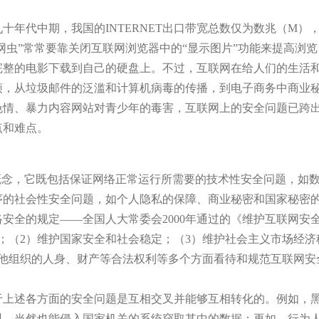
代中期，我国的INTERNET出口带宽总数仅为数兆（M）
网虫”常常要靠关闭互联网浏览器中的“显示图片”功能来提高浏览
完整的电影下载到自己的硬盘上。不过，互联网在给人们的生活
烦，从垃圾邮件的泛滥和计算机病毒的传播，到电子商务中商业
色情、暴力内容网站对青少年的毒害，互联网上的安全问题已跨
点和难点。
概念，它既包括保证网络正常运行所需要的技术性安全问题，如
序的社会性安全问题，如个人隐私的保障、商业秘密和国家秘密
安全的规定——全国人大常委会2000年通过的《维护互联网安
；（2）维护国家安全和社会稳定；（3）维护社会主义市场经济
其他组织的人身、财产等合法权利等多个方面看待和规范互联网安
于上述各方面的安全问题是互相交叉并能够互相转化的。例如，
料，当然也能侵入国家机关的系统窃取其中的数据；再如，行为