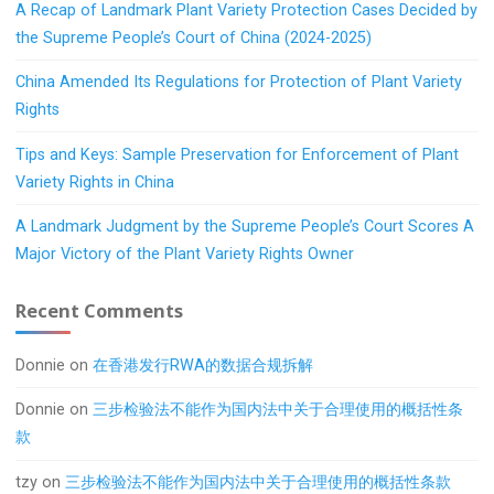
A Recap of Landmark Plant Variety Protection Cases Decided by
the Supreme People’s Court of China (2024-2025)
China Amended Its Regulations for Protection of Plant Variety
Rights
Tips and Keys: Sample Preservation for Enforcement of Plant
Variety Rights in China
A Landmark Judgment by the Supreme People’s Court Scores A
Major Victory of the Plant Variety Rights Owner
Recent Comments
Donnie
on
在香港发行RWA的数据合规拆解
Donnie
on
三步检验法不能作为国内法中关于合理使用的概括性条
款
tzy
on
三步检验法不能作为国内法中关于合理使用的概括性条款