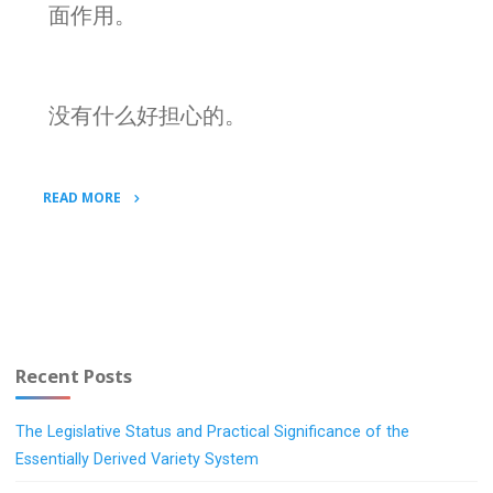
面作用。
没有什么好担心的。
READ MORE
"董
皓：
网
络
民
意
Recent Posts
是“双
刃
The Legislative Status and Practical Significance of the
剑”吗？"
Essentially Derived Variety System