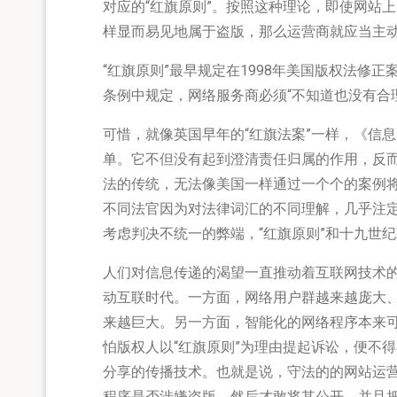
对应的“红旗原则”。按照这种理论，即使网站
样显而易见地属于盗版，那么运营商就应当主
“红旗原则”最早规定在1998年美国版权法修
条例中规定，网络服务商必须“不知道也没有合
可惜，就像英国早年的“红旗法案”一样，《信
单。它不但没有起到澄清责任归属的作用，反而
法的传统，无法像美国一样通过一个个的案例将
不同法官因为对法律词汇的不同理解，几乎注定
考虑判决不统一的弊端，“红旗原则”和十九世
人们对信息传递的渴望一直推动着互联网技术的创
动互联时代。一方面，网络用户群越来越庞大
来越巨大。另一方面，智能化的网络程序本来
怕版权人以“红旗原则”为理由提起诉讼，便不
分享的传播技术。也就是说，守法的的网站运
程序是否涉嫌盗版，然后才敢将其公开，并且