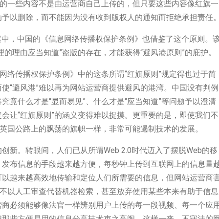
上的一些内容不是由运营商自己上传的，但只要这些内容像红旗一
动予以删除，而不能因为没有收到版权人的通知而拒绝承担责任
正案中，中国的《信息网络传播权保护条例》也借鉴了这个原则。
理的理由应当知道”盗版的存在，才能获得“避风港原则”的庇护。
息网络传播权保护条例》中的这条所谓“红旗原则”规定得也过于简
使“避风港”难以再为网站运营商提供避风的港湾。中国没有判例
究竟什么才是“显而易见”、什么才是“应当知道”等问题予以澄清
会让“红旗原则”的涵义变得难以捉摸。更重要的是，即使我们不
纪英国公路上的飘荡的旗帜一样，非常可能遏制技术的发展。
新。转眼间，人们已从所谓Web 2.0时代迈入了摆脱Web的移
、发布信息的手段越来越方便，每秒钟上传到互联网上的信息量
可以越来越高效地传输和定位人们所需要的信息，但网站运营商
得不以人工审查代替机器检索，甚至放弃使用某些本来有助于信息
营商必须能够像法官一样辨别用户上传的每一段视频、每一个应
把那些方便易用的信息分享技术束之高阁。这样一来，不守法的