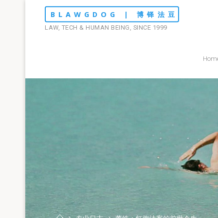
Skip
BLAWGDOG | 博铎法豆
to
LAW, TECH & HUMAN BEING, SINCE 1999
content
Hom
Home