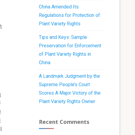
China Amended Its
Regulations for Protection of
Plant Variety Rights
他
。
Tips and Keys: Sample
Preservation for Enforcement
of Plant Variety Rights in
China
A Landmark Judgment by the
Supreme People’s Court
Scores A Major Victory of the
储
Plant Variety Rights Owner
平
侵
是
Recent Comments
相