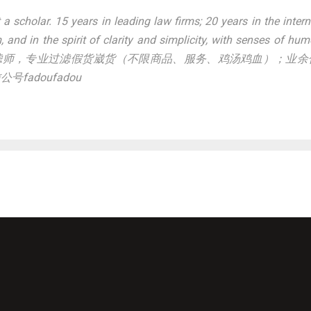
a scholar. 15 years in leading law firms; 20 years in the intern
, and in the spirit of clarity and simplicity, with senses of hum
、现任滤师，专业过滤假货崴货（不限商品、服务、鸡汤鸡血）；业余
adoufadou