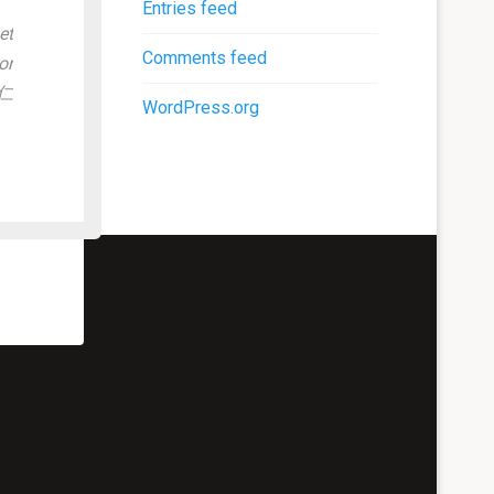
Entries feed
et
Comments feed
or
仁
WordPress.org