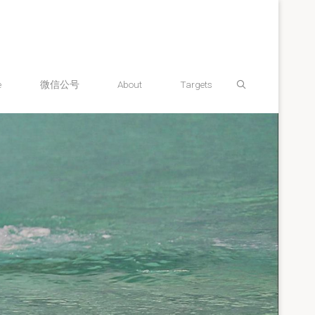
Search
e
微信公号
About
Targets