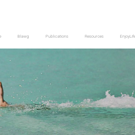
e
Blawg
Publications
Resources
EnjoyLif