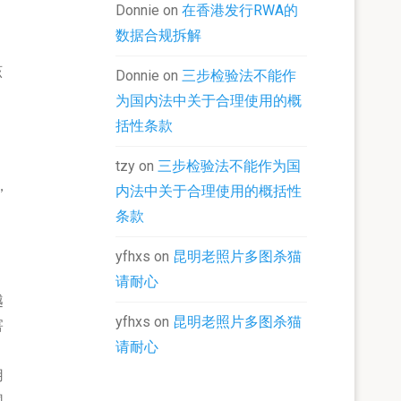
Donnie
on
在香港发行RWA的
。
数据合规拆解
该
Donnie
on
三步检验法不能作
为国内法中关于合理使用的概
括性条款
tzy
on
三步检验法不能作为国
，
内法中关于合理使用的概括性
条款
yfhxs
on
昆明老照片多图杀猫
请耐心
越
yfhxs
on
昆明老照片多图杀猫
害
请耐心
用
网