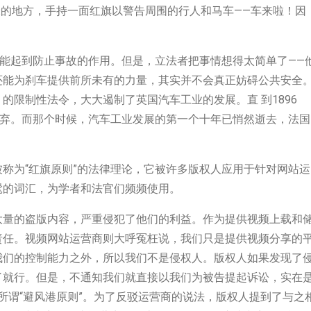
5米的地方，手持一面红旗以警告周围的行人和马车——车来啦！因
可能起到防止事故的作用。但是，立法者把事情想得太简单了——
还能为刹车提供前所未有的力量，其实并不会真正妨碍公共安全
的限制性法令，大大遏制了英国汽车工业的发展。直 到1896
废弃。而那个时候，汽车工业发展的第一个十年已悄然逝去，法国
称为“红旗原则”的法律理论，它被许多版权人应用于针对网站运
髦的词汇，为学者和法官们频频使用。
大量的盗版内容，严重侵犯了他们的利益。作为提供视频上载和
责任。视频网站运营商则大呼冤枉说，我们只是提供视频分享的
我们的控制能力之外，所以我们不是侵权人。版权人如果发现了
了就行。但是，不通知我们就直接以我们为被告提起诉讼，实在
所谓“避风港原则”。为了反驳运营商的说法，版权人提到了与之